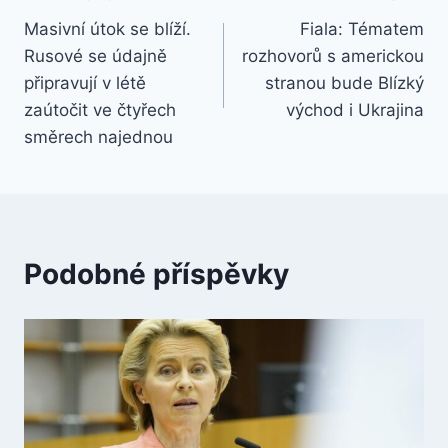
Navigace
Masivní útok se blíží.
Fiala: Tématem
pro
Rusové se údajně
rozhovorů s americkou
příspěvek
připravují v létě
stranou bude Blízký
zaútočit ve čtyřech
východ i Ukrajina
směrech najednou
Podobné příspěvky