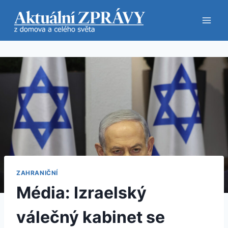
Přeskočit
na
obsah
ZAHRANIČNÍ
Média: Izraelský
válečný kabinet se