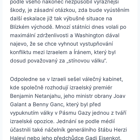
podle všeho nakonec nezpůsobil výraznější
škody, je zásadní otázkou, zda bude vyústěním
další eskalace již tak výbušné situace na
Blízkém východě. Mnozí státníci dnes volali po
maximální zdrženlivosti a Washington dával
najevo, že se chce vyhnout vystupňování
konfliktu mezi Izraelem a Íránem, který byl
dosud považovaný za „stínovou válku“.
Odpoledne se v Izraeli sešel válečný kabinet,
kde společně rozhodují izraelský premiér
Benjamin Netanjahu, jeho ministr obrany Joav
Galant a Benny Ganc, který byl před
vypuknutím války v Pásmu Gazy jednou z tváří
izraelské opozice. Jednání se podle médií
účastnili také náčelník generálního štábu Herzi
Halevi nebo jeho předchůdce Gadi Eisenkot.