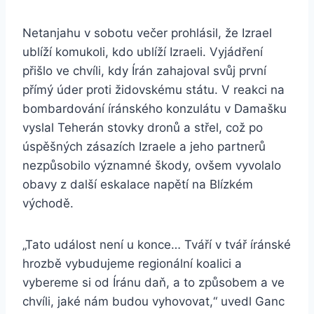
Netanjahu v sobotu večer prohlásil, že Izrael
ublíží komukoli, kdo ublíží Izraeli. Vyjádření
přišlo ve chvíli, kdy Írán zahajoval svůj první
přímý úder proti židovskému státu. V reakci na
bombardování íránského konzulátu v Damašku
vyslal Teherán stovky dronů a střel, což po
úspěšných zásazích Izraele a jeho partnerů
nezpůsobilo významné škody, ovšem vyvolalo
obavy z další eskalace napětí na Blízkém
východě.
„Tato událost není u konce… Tváří v tvář íránské
hrozbě vybudujeme regionální koalici a
vybereme si od Íránu daň, a to způsobem a ve
chvíli, jaké nám budou vyhovovat,“ uvedl Ganc