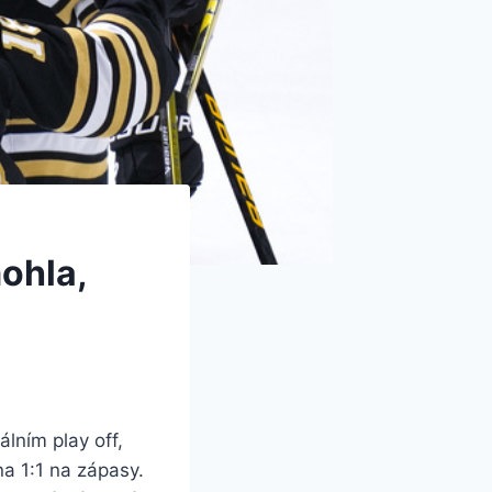
ohla,
lním play off,
na 1:1 na zápasy.