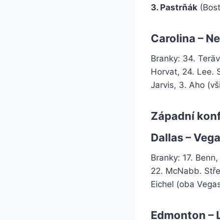
3. Pastrňák
(Bosto
Carolina – Ne
Branky: 34. Teräv
Horvat, 24. Lee. 
Jarvis, 3. Aho (vš
Západní konf
Dallas – Vegas
Branky: 17. Benn,
22. McNabb. Střel
Eichel (oba Vegas
Edmonton – Lo