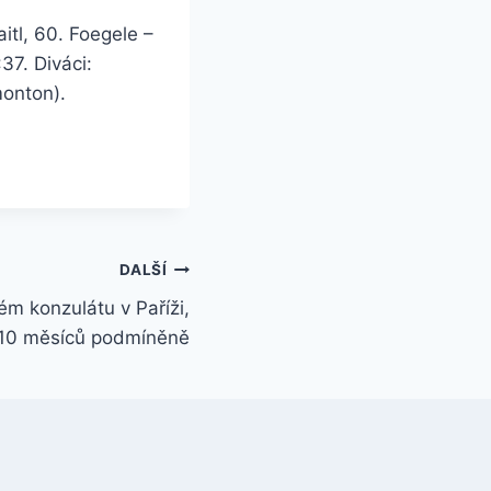
itl, 60. Foegele –
37. Diváci:
monton).
DALŠÍ
ém konzulátu v Paříži,
 10 měsíců podmíněně