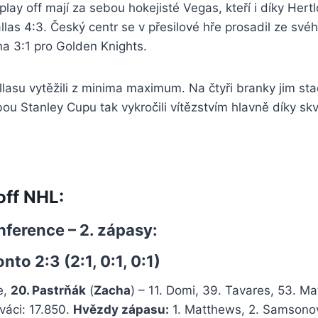
play off mají za sebou hokejisté Vegas, kteří i díky Hert
allas 4:3. Český centr se v přesilové hře prosadil ze své
na 3:1 pro Golden Knights.
lasu vytěžili z minima maximum. Na čtyři branky jim sta
bou Stanley Cupu tak vykročili vítězstvím hlavně díky skv
 off NHL:
ference – 2. zápasy:
nto 2:3 (2:1, 0:1, 0:1)
e,
20. Pastrňák
(
Zacha
) – 11. Domi, 39. Tavares, 53. Ma
váci: 17.850.
Hvězdy zápasu:
1. Matthews, 2. Samsonov