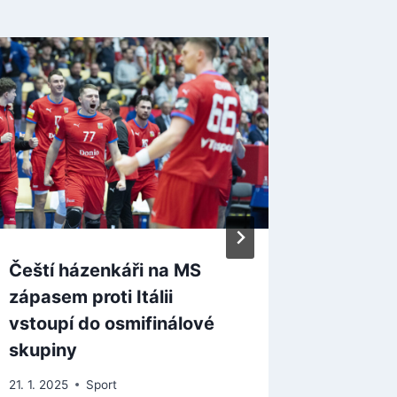
Čeští házenkáři na MS
Fotbali
zápasem proti Itálii
doma s
vstoupí do osmifinálové
udělat 
skupiny
Ligy mi
21. 1. 2025
Sport
22. 8. 2022