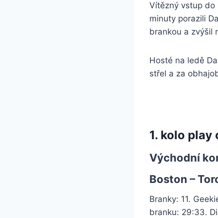
Vítězný vstup do 
minuty porazili D
brankou a zvýšil 
Hosté na ledě Dal
střel a za obhajo
1. kolo play
Východní kon
Boston – Toro
Branky: 11. Geeki
branku: 29:33. Di