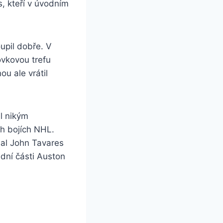
, kteří v úvodním
upil dobře. V
ovkovou trefu
u ale vrátil
l nikým
ch bojích NHL.
nal John Tavares
adní části Auston