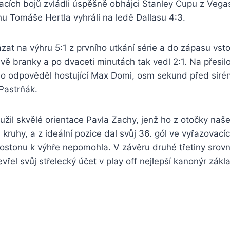
cích bojů zvládli úspěšně obhájci Stanley Cupu z Vegas
hu Tomáše Hertla vyhráli na ledě Dallasu 4:3.
zat na výhru 5:1 z prvního utkání série a do zápasu vsto
 dvě branky a po dvaceti minutách tak vedl 2:1. Na přesil
 odpověděl hostující Max Domi, osm sekund před siréno
Pastrňák.
žil skvělé orientace Pavla Zachy, jenž ho z otočky naše
kruhy, a z ideální pozice dal svůj 36. gól ve vyřazovací
Bostonu k výhře nepomohla. V závěru druhé třetiny srov
vřel svůj střelecký účet v play off nejlepší kanonýr zákl