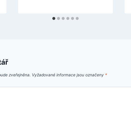
tář
bude zveřejněna.
Vyžadované informace jsou označeny
*