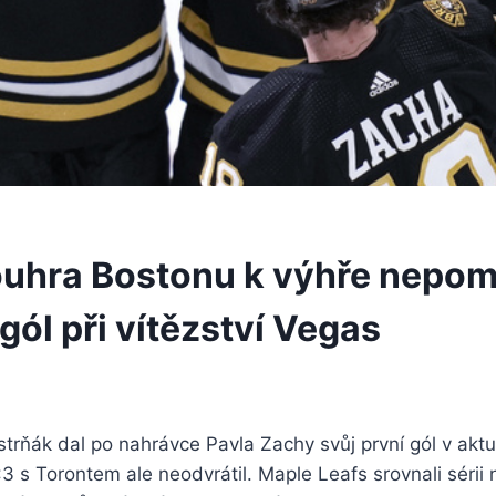
uhra Bostonu k výhře nepom
 gól při vítězství Vegas
trňák dal po nahrávce Pavla Zachy svůj první gól v aktuá
3 s Torontem ale neodvrátil. Maple Leafs srovnali sérii 