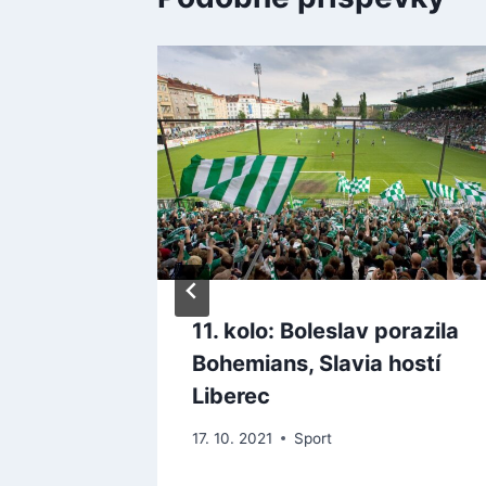
m v
11. kolo: Boleslav porazila
ýhře
Bohemians, Slavia hostí
ryl 29
Liberec
17. 10. 2021
Sport