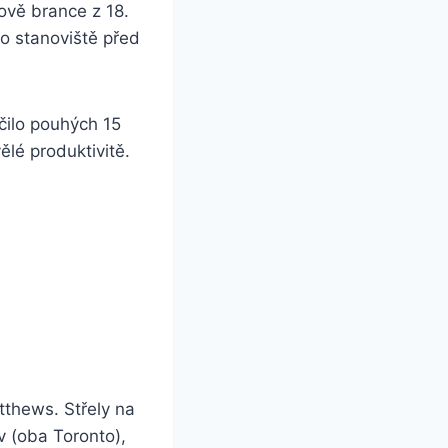
lově brance z 18.
ho stanoviště před
čilo pouhých 15
ělé produktivitě.
tthews. Střely na
 (oba Toronto),