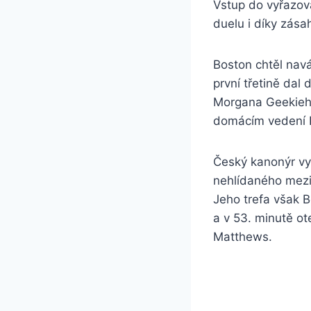
Vstup do vyřazova
duelu i díky zása
Boston chtěl navá
první třetině dal
Morgana Geekieho
domácím vedení 
Český kanonýr vyu
nehlídaného mezi 
Jeho trefa však 
a v 53. minutě ote
Matthews.