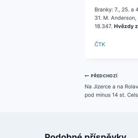
Branky: 7., 25. a
31. M. Anderson, 
18.347.
Hvězdy z
ČTK
Navigace
PŘEDCHOZÍ
Na Jizerce a na Rolav
pro
pod minus 14 st. Cels
příspěvek
Podobné příspěvky