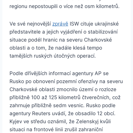
regionu nepostoupili o více než osm kilometrů.
Ve své nejnovější
zprávě
ISW cituje ukrajinské
představitele a jejich vyjádření o stabilizování
situace podél hranic na severu Charkovské
oblasti a o tom, že nadále klesá tempo
tamějších ruských útočných operací.
Podle dřívějších informací agentury AP se
Rusko po obnovení pozemní ofenzívy na severu
Charkovské oblasti zmocnilo území o rozloze
přibližně 100 až 125 kilometrů čtverečních, což
zahrnuje přibližně sedm vesnic. Rusko podle
agentury Reuters uvádí, že obsadilo 12 obcí.
Kyjev ve středu oznámil, že Zelenskyj kvůli
situaci na frontové linii zrušil zahraniční