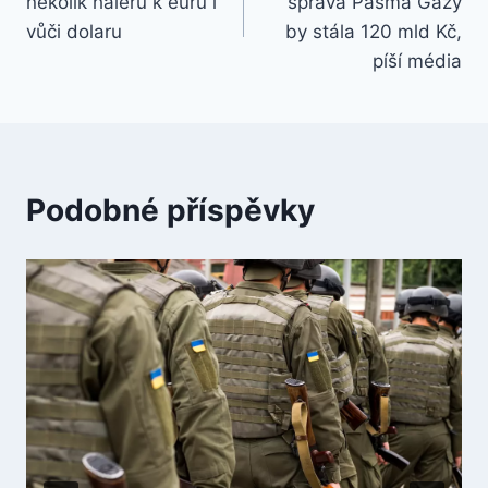
několik haléřů k euru i
správa Pásma Gazy
příspěvek
vůči dolaru
by stála 120 mld Kč,
píší média
Podobné příspěvky