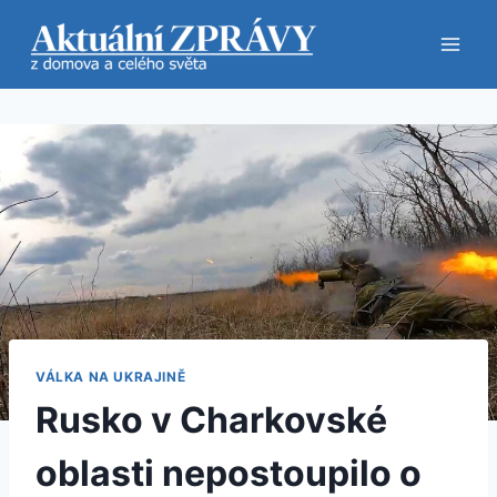
Přeskočit
na
obsah
VÁLKA NA UKRAJINĚ
Rusko v Charkovské
oblasti nepostoupilo o