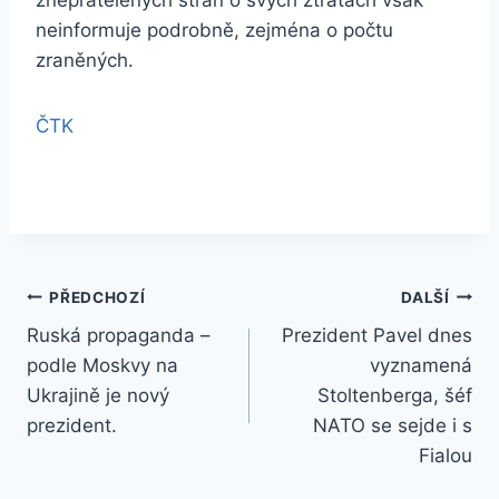
znepřátelených stran o svých ztrátách však
neinformuje podrobně, zejména o počtu
zraněných.
ČTK
Navigace
PŘEDCHOZÍ
DALŠÍ
Ruská propaganda –
Prezident Pavel dnes
pro
podle Moskvy na
vyznamená
příspěvek
Ukrajině je nový
Stoltenberga, šéf
prezident.
NATO se sejde i s
Fialou