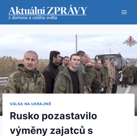
Přeskočit
na
obsah
VÁLKA NA UKRAJINĚ
Rusko pozastavilo
výměny zajatců s