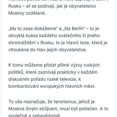
Rusku – ať se podívají, jak je obyvatelstvo
Moskvy vzdělané.
„My to zase dokážeme“ a „Na Berlín“ – to je
obvyklá kulisa každého svátečního či jiného
shromáždění v Rusku, to je hlavní teze, která je
vtloukána do hlav jejich obyvatelstva.
K tomu můžeme přidat přímé výzvy ruských
politiků, které zaznívají prakticky v každém
diskusním pořadu ruské televize, k
bombardování evropských hlavních měst.
To vše naznačuje, že terorismus, jehož je
Moskva živým strůjcem, musí být potlačen. A to
společně a sebevědomě.