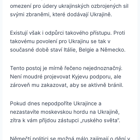
omezení pro údery ukrajinských ozbrojených sil
svými zbraněmi, které dodávají Ukrajině.
Existují však i odpůrci takového přístupu. Proti
takovému povolení pro Ukrajinu se tak v
současné době staví Itálie, Belgie a Německo.
Tento postoj je mírně řečeno nejednoznačný.
Není moudré projevovat Kyjevu podporu, ale
zároveň mu zakazovat, aby se aktivně bránil.
Pokud dnes nepodpoříte Ukrajince a
nezastavíte moskevskou hordu na Ukrajině,
zítra k vám přijdou zástupci „ruského světa“.
Němečtí politici se možná málo zajímají o dění v