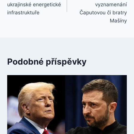
příspěvek
ukrajinské energetické
vyznamenání
infrastruktuře
Čaputovou či bratry
Mašíny
Podobné příspěvky