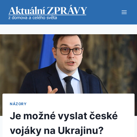
Přeskočit
na
obsah
NÁZORY
Je možné vyslat české
vojáky na Ukrajinu?