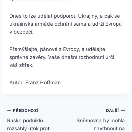
Dnes to lze udělat podporou Ukrajiny, a pak se
ukrajinská armáda ochrání sama a udrží Evropu
v bezpečí.
Přemýšlejte, pánové z Evropy, a udělejte
správné závěry. Vaše dnešní rozhodnutí určí
váš zítřek.
Autor: Franz Hoffman
Navigace
PŘEDCHOZÍ
DALŠÍ
Rusko podniklo
Sněmovna by mohla
pro
rozsáhlý útok proti
navrhnout na