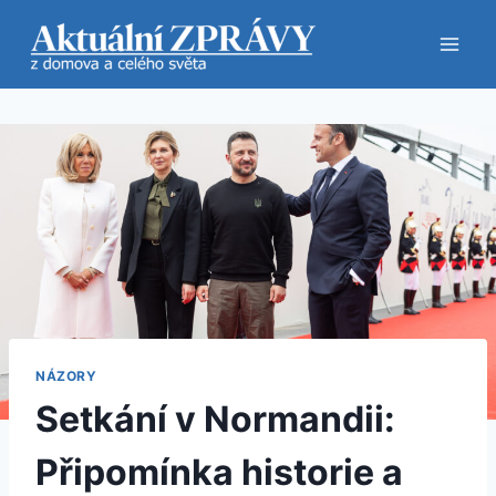
Přeskočit
na
obsah
NÁZORY
Setkání v Normandii:
Připomínka historie a