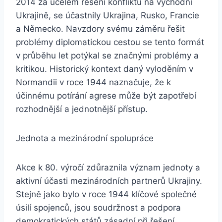
2014 za účelem řešení konfliktu na východní
Ukrajině, se účastnily Ukrajina, Rusko, Francie
a Německo. Navzdory svému záměru řešit
problémy diplomatickou cestou se tento formát
v průběhu let potýkal se značnými problémy a
kritikou. Historický kontext daný vyloděním v
Normandii v roce 1944 naznačuje, že k
účinnému potírání agrese může být zapotřebí
rozhodnější a jednotnější přístup.
Jednota a mezinárodní spolupráce
Akce k 80. výročí zdůraznila význam jednoty a
aktivní účasti mezinárodních partnerů Ukrajiny.
Stejně jako bylo v roce 1944 klíčové společné
úsilí spojenců, jsou soudržnost a podpora
demokratických států zásadní při řešení