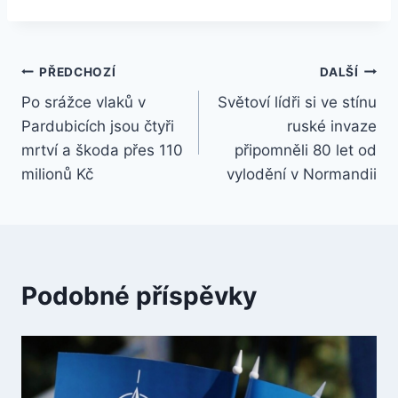
Navigace
PŘEDCHOZÍ
DALŠÍ
Po srážce vlaků v
Světoví lídři si ve stínu
pro
Pardubicích jsou čtyři
ruské invaze
příspěvek
mrtví a škoda přes 110
připomněli 80 let od
milionů Kč
vylodění v Normandii
Podobné příspěvky