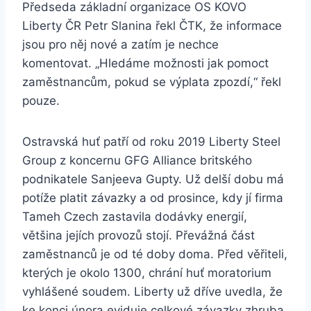
Předseda základní organizace OS KOVO
Liberty ČR Petr Slanina řekl ČTK, že informace
jsou pro něj nové a zatím je nechce
komentovat. „Hledáme možnosti jak pomoct
zaměstnancům, pokud se výplata zpozdí,“ řekl
pouze.
Ostravská huť patří od roku 2019 Liberty Steel
Group z koncernu GFG Alliance britského
podnikatele Sanjeeva Gupty. Už delší dobu má
potíže platit závazky a od prosince, kdy jí firma
Tameh Czech zastavila dodávky energií,
většina jejích provozů stojí. Převážná část
zaměstnanců je od té doby doma. Před věřiteli,
kterých je okolo 1300, chrání huť moratorium
vyhlášené soudem. Liberty už dříve uvedla, že
ke konci února eviduje celkové závazky zhruba