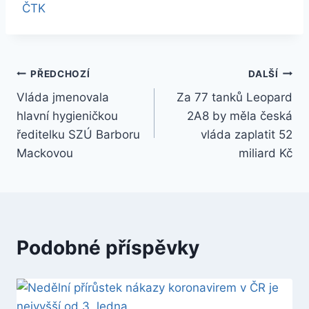
ČTK
Navigace
PŘEDCHOZÍ
DALŠÍ
Vláda jmenovala
Za 77 tanků Leopard
pro
hlavní hygieničkou
2A8 by měla česká
příspěvek
ředitelku SZÚ Barboru
vláda zaplatit 52
Mackovou
miliard Kč
Podobné příspěvky