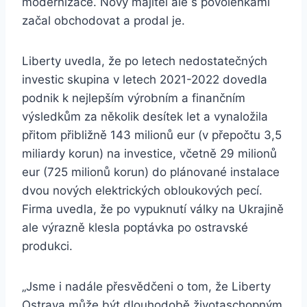
modernizace. Nový majitel ale s povolenkami
začal obchodovat a prodal je.
Liberty uvedla, že po letech nedostatečných
investic skupina v letech 2021-2022 dovedla
podnik k nejlepším výrobním a finančním
výsledkům za několik desítek let a vynaložila
přitom přibližně 143 milionů eur (v přepočtu 3,5
miliardy korun) na investice, včetně 29 milionů
eur (725 milionů korun) do plánované instalace
dvou nových elektrických obloukových pecí.
Firma uvedla, že po vypuknutí války na Ukrajině
ale výrazně klesla poptávka po ostravské
produkci.
„Jsme i nadále přesvědčeni o tom, že Liberty
Ostrava může být dlouhodobě životaschopným