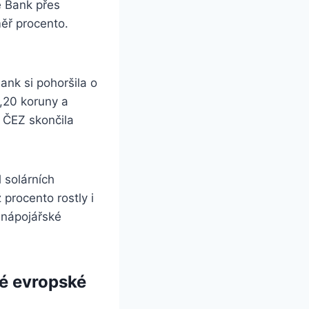
e Bank přes
ěř procento.
ank si pohoršila o
,20 koruny a
 ČEZ skončila
 solárních
procento rostly i
 nápojářské
né evropské