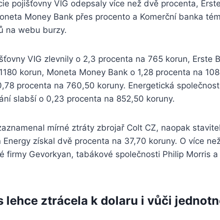
Akcie pojišťovny VIG odepsaly více než dvě procenta, Erst
Moneta Money Bank přes procento a Komerční banka tém
jů na webu burzy.
šťovny VIG zlevnily o 2,3 procenta na 765 korun, Erste B
 1180 korun, Moneta Money Bank o 1,28 procenta na 108
,78 procenta na 760,50 koruny. Energetická společnost
ní slabší o 0,23 procenta na 852,50 koruny.
aznamenal mírné ztráty zbrojař Colt CZ, naopak stavitel
 Energy získal dvě procenta na 37,70 koruny. O více než 
é firmy Gevorkyan, tabákové společnosti Philip Morris a
 lehce ztrácela k dolaru i vůči jednot