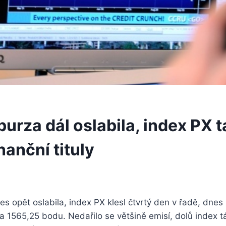
urza dál oslabila, index PX t
nanční tituly
s opět oslabila, index PX klesl čtvrtý den v řadě, dnes n
a 1565,25 bodu. Nedařilo se většině emisí, dolů index t