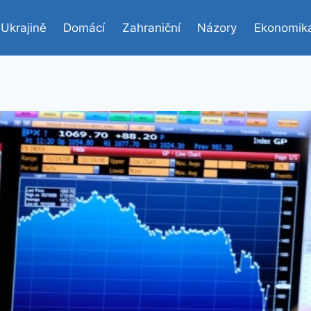
 Ukrajině
Domácí
Zahraniční
Názory
Ekonomik