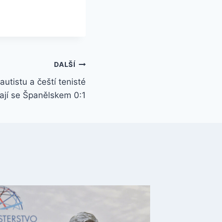
DALŠÍ
utistu a čeští tenisté
ají se Španělskem 0:1