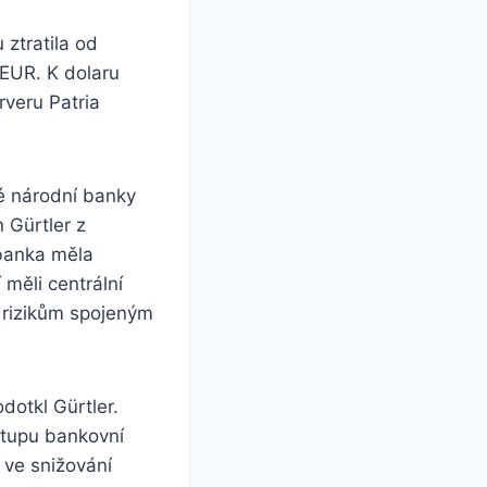
ztratila od
/EUR. K dolaru
rveru Patria
é národní banky
 Gürtler z
 banka měla
 měli centrální
i rizikům spojeným
dotkl Gürtler.
stupu bankovní
 ve snižování