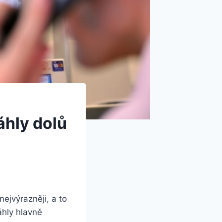
áhly dolů
ejvýrazněji, a to
áhly hlavně