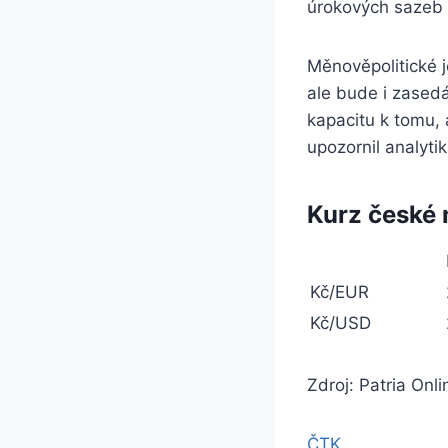
úrokových sazeb 
Měnověpolitické 
ale bude i zased
kapacitu k tomu, 
upozornil analyti
Kurz české
Kč/EUR
Kč/USD
Zdroj: Patria Onli
ČTK