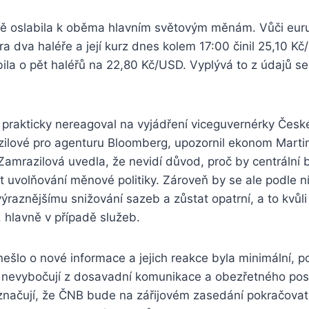
ě oslabila k oběma hlavním světovým měnám. Vůči euru 
a dva haléře a její kurz dnes kolem 17:00 činil 25,10 Kč
la o pět haléřů na 22,80 Kč/USD. Vyplývá to z údajů se
 prakticky nereagoval na vyjádření viceguvernérky Česk
ilové pro agenturu Bloomberg, upozornil ekonom Martin
Zamrazilová uvedla, že nevidí důvod, proč by centrální
it uvolňování měnové politiky. Zároveň by se ale podle ní
ýraznějšímu snižování sazeb a zůstat opatrní, a to kvůl
, hlavně v případě služeb.
 nešlo o nové informace a jejich reakce byla minimální, po
ak nevybočují z dosavadní komunikace a obezřetného po
značují, že ČNB bude na zářijovém zasedání pokračovat