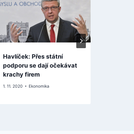
Havlíček: Přes státní
Průzku
podporu se dají očekávat
staršíc
krachy firem
meziroč
1. 11. 2020
Ekonomika
23. 4. 202