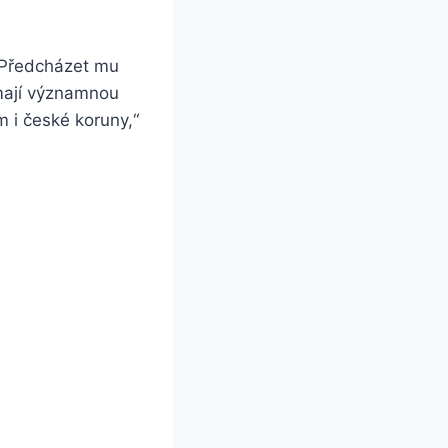
 „Předcházet mu
 mají významnou
m i české koruny,“