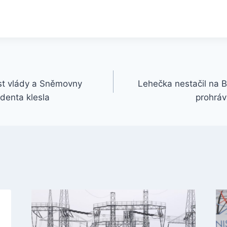
t vlády a Sněmovny
Lehečka nestačil na Ba
identa klesla
prohráv