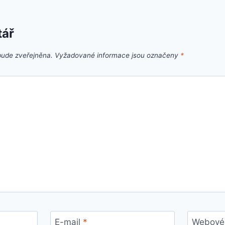
tář
bude zveřejněna.
Vyžadované informace jsou označeny
*
E-mail
*
Webové 