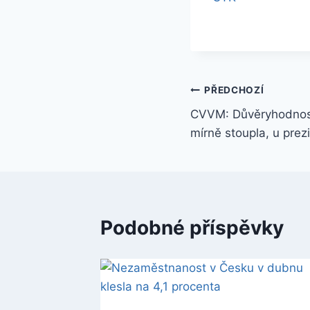
Navigace
PŘEDCHOZÍ
CVVM: Důvěryhodnos
pro
mírně stoupla, u prez
příspěvek
Podobné příspěvky