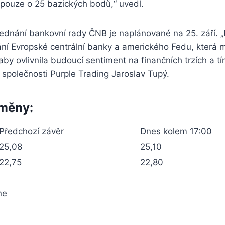
pouze o 25 bazických bodů,“ uvedl.
jednání bankovní rady ČNB je naplánované na 25. září.
ání Evropské centrální banky a amerického Fedu, která
aby ovlivnila budoucí sentiment na finančních trzích a tí
k společnosti Purple Trading Jaroslav Tupý.
 měny:
Předchozí závěr
Dnes kolem 17:00
25,08
25,10
22,75
22,80
ne