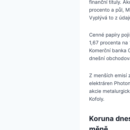
finanční tituly. 
procento a půl, 
Vyplývá to z úda
Cenné papíry poji
1,67 procenta na
Komerční banka 0
dnešní obchodová
Z menších emisí z
elektráren Photon
akcie metalurgick
Kofoly.
Koruna dnes
měně