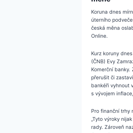
Koruna dnes mírn
úterního podvečer
česká měna oslabi
Online.
Kurz koruny dnes
(ČNB) Evy Zamraz
Komerční banky. 
přerušit či zastav
bankéři vyhnout v
s vývojem inflace
Pro finanční trhy
„Tyto výroky nij
rady. Zároveň na