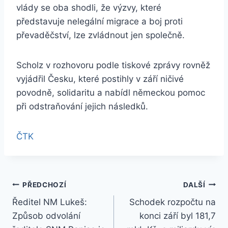
vlády se oba shodli, že výzvy, které
představuje nelegální migrace a boj proti
převaděčství, lze zvládnout jen společně.
Scholz v rozhovoru podle tiskové zprávy rovněž
vyjádřil Česku, které postihly v září ničivé
povodně, solidaritu a nabídl německou pomoc
při odstraňování jejich následků.
ČTK
Navigace
PŘEDCHOZÍ
DALŠÍ
Ředitel NM Lukeš:
Schodek rozpočtu na
pro
Způsob odvolání
konci září byl 181,7