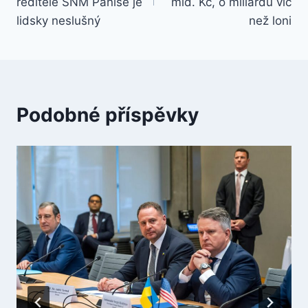
příspěvek
ředitele SNM Panise je
mld. Kč, o miliardu víc
lidsky neslušný
než loni
Podobné příspěvky