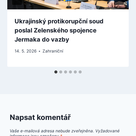
Ukrajinský protikorupční soud
poslal Zelenského spojence
Jermaka do vazby
14. 5. 2026
Zahraniční
Napsat komentář
Vaše e-mailová adresa nebude zveřejněna.
Vyžadované
informace jsou označeny
*