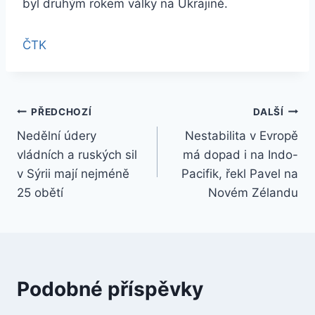
byl druhým rokem války na Ukrajině.
ČTK
Navigace
PŘEDCHOZÍ
DALŠÍ
Nedělní údery
Nestabilita v Evropě
pro
vládních a ruských sil
má dopad i na Indo-
příspěvek
v Sýrii mají nejméně
Pacifik, řekl Pavel na
25 obětí
Novém Zélandu
Podobné příspěvky