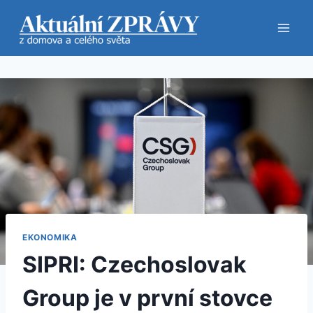
Přeskočit
na
obsah
EKONOMIKA
SIPRI: Czechoslovak
Group je v první stovce