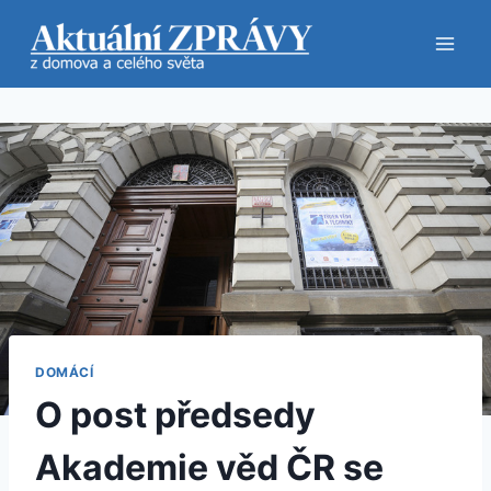
Přeskočit
na
obsah
DOMÁCÍ
O post předsedy
Akademie věd ČR se