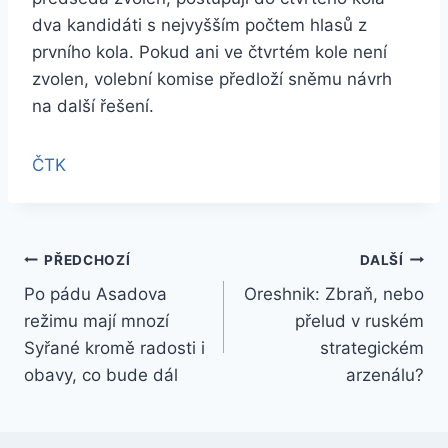
dva kandidáti s nejvyšším počtem hlasů z
prvního kola. Pokud ani ve čtvrtém kole není
zvolen, volební komise předloží sněmu návrh
na další řešení.
ČTK
Navigace
PŘEDCHOZÍ
DALŠÍ
Po pádu Asadova
Oreshnik: Zbraň, nebo
pro
režimu mají mnozí
přelud v ruském
příspěvek
Syřané kromě radosti i
strategickém
obavy, co bude dál
arzenálu?