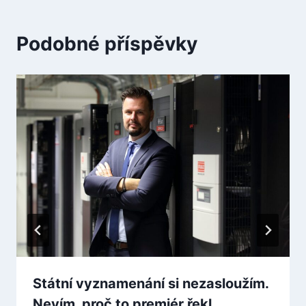
Podobné příspěvky
Státní vyznamenání si nezasloužím.
Nevím, proč to premiér řekl,