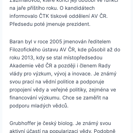
Zažímalovou, které končí její období ve funkci
na jaře příštího roku. O kandidátech
informovalo ČTK tiskové oddělení AV ČR.
Předsedu poté jmenuje prezident.
Baran byl v roce 2005 jmenován ředitelem
Filozofického ústavu AV ČR, kde působil až do
roku 2013, kdy se stal místopředsedou
Akademie věd ČR a později i členem Rady
vlády pro výzkum, vývoj a inovace. Je známý
svou prací na vědní politice a podporuje
propojení vědy a veřejné politiky, zejména ve
financování výzkumu. Chce se zaměřit na
podporu mladých vědců.
Grubhoffer je český biolog. Je známý svou
aktivní účastí na popularizaci vědy. Podobně