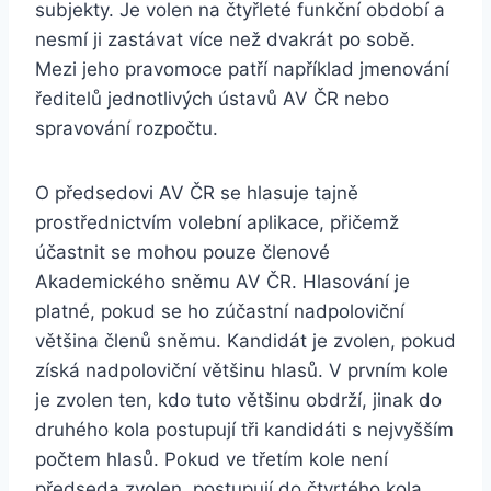
subjekty. Je volen na čtyřleté funkční období a
nesmí ji zastávat více než dvakrát po sobě.
Mezi jeho pravomoce patří například jmenování
ředitelů jednotlivých ústavů AV ČR nebo
spravování rozpočtu.
O předsedovi AV ČR se hlasuje tajně
prostřednictvím volební aplikace, přičemž
účastnit se mohou pouze členové
Akademického sněmu AV ČR. Hlasování je
platné, pokud se ho zúčastní nadpoloviční
většina členů sněmu. Kandidát je zvolen, pokud
získá nadpoloviční většinu hlasů. V prvním kole
je zvolen ten, kdo tuto většinu obdrží, jinak do
druhého kola postupují tři kandidáti s nejvyšším
počtem hlasů. Pokud ve třetím kole není
předseda zvolen, postupují do čtvrtého kola