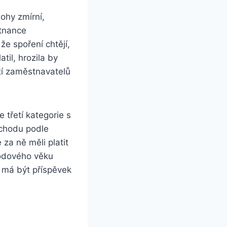
ohy zmírní,
stnance
že spoření chtějí,
il, hrozila by
tí zaměstnavatelů
 třetí kategorie s
ůchodu podle
za ně měli platit
hodového věku
u má být příspěvek