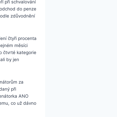
ří při schvalování
í odchod do penze
 podle zdůvodnění
ní čtyři procenta
tejném měsíci
o čtvrté kategorie
ali by jen
enátorům za
daný při
senátorka ANO
čemu, co už dávno