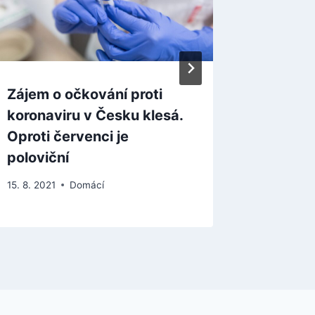
Zájem o očkování proti
Studen
koronaviru v Česku klesá.
vyhrála
Oproti červenci je
Přísaho
poloviční
Piráty
15. 8. 2021
Domácí
23. 5. 202