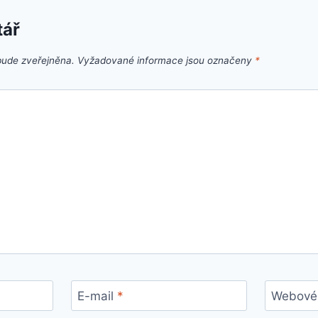
tář
bude zveřejněna.
Vyžadované informace jsou označeny
*
E-mail
*
Webové 