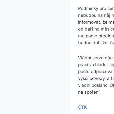
Podmínky pro čerp
nebudou na něj m
informovat, že ma
od dalšího měsíce
mu podle předloh
budou dohlížet ú
Vládní verze důch
prací v chladu, t
počtu odpracovan
vyšší odvody, a 
vládní poslanci O
na spoření.
ČTK