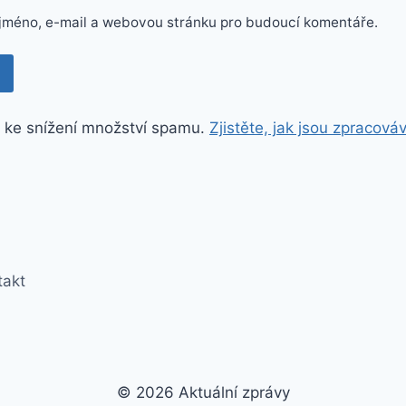
e jméno, e-mail a webovou stránku pro budoucí komentáře.
 ke snížení množství spamu.
Zjistěte, jak jsou zpracová
takt
© 2026 Aktuální zprávy