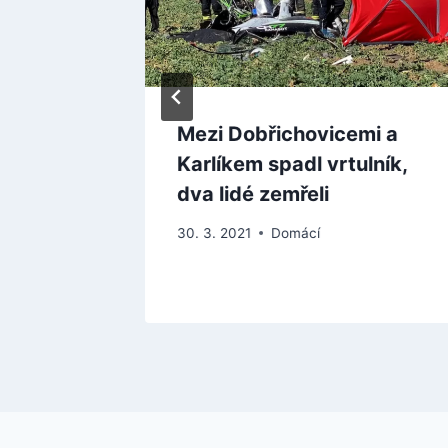
se
Mezi Dobřichovicemi a
rát,
Karlíkem spadl vrtulník,
energie
dva lidé zemřeli
30. 3. 2021
Domácí