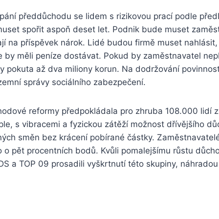
ání předdůchodu se lidem s rizikovou prací podle předl
uset spořit aspoň deset let. Podnik bude muset zamě
jí na příspěvek nárok. Lidé budou firmě muset nahlásit, 
 by měli peníze dostávat. Pokud by zaměstnavatel neplat
y pokuta až dva miliony korun. Na dodržování povinnos
zemní správy sociálního zabezpečení.
odové reformy předpokládala pro zhruba 108.000 lidí ze
eple, s vibracemi a fyzickou zátěží možnost dřívějšího d
ých směn bez krácení pobírané částky. Zaměstnavatelé 
to o pět procentních bodů. Kvůli pomalejšímu růstu důc
DS a TOP 09 prosadili vyškrtnutí této skupiny, náhrado