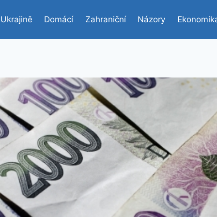
 Ukrajině
Domácí
Zahraniční
Názory
Ekonomik