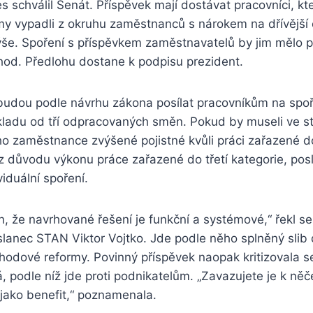
 schválil Senát. Příspěvek mají dostávat pracovníci, kte
y vypadli z okruhu zaměstnanců s nárokem na dřívějš
 výše. Spoření s příspěvkem zaměstnavatelů by jim mělo
od. Předlohu dostane k podpisu prezident.
udou podle návrhu zákona posílat pracovníkům na spoře
ladu od tří odpracovaných směn. Pokud by museli ve s
ího zaměstnance zvýšené pojistné kvůli práci zařazené d
k z důvodu výkonu práce zařazené do třetí kategorie, posl
viduální spoření.
, že navrhované řešení je funkční a systémové,“ řekl s
lanec STAN Viktor Vojtko. Jde podle něho splněný slib 
hodové reformy. Povinný příspěvek naopak kritizovala 
 podle níž jde proti podnikatelům. „Zavazujete je k ně
o jako benefit,“ poznamenala.