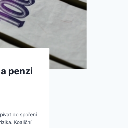
na penzi
pívat do spoření
izika. Koaliční