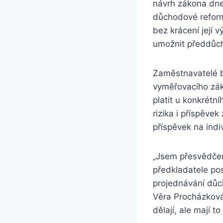
návrh zákona dnes
důchodové reform
bez krácení její
umožnit předdůch
Zaměstnavatelé b
vyměřovacího zák
platit u konkrétn
rizika i příspěve
příspěvek na indi
„Jsem přesvědčen
předkladatele pos
projednávání důc
Věra Procházková,
dělají, ale mají t