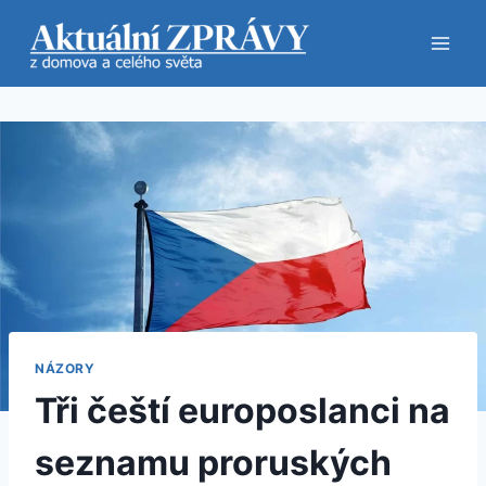
Přeskočit
na
obsah
NÁZORY
Tři čeští europoslanci na
seznamu proruských