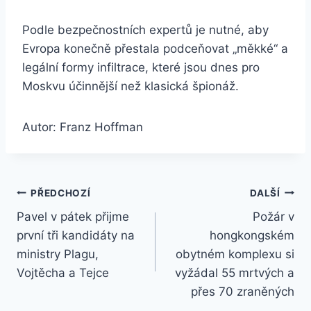
Podle bezpečnostních expertů je nutné, aby
Evropa konečně přestala podceňovat „měkké“ a
legální formy infiltrace, které jsou dnes pro
Moskvu účinnější než klasická špionáž.
Autor: Franz Hoffman
Navigace
PŘEDCHOZÍ
DALŠÍ
Pavel v pátek přijme
Požár v
pro
první tři kandidáty na
hongkongském
příspěvek
ministry Plagu,
obytném komplexu si
Vojtěcha a Tejce
vyžádal 55 mrtvých a
přes 70 zraněných