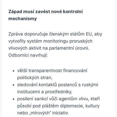
Západ musí zav
é
st nov
é
kontrolní
mechanismy
Zpráva doporučuje členským státům EU, aby
vytvořily systém monitoringu proruských
vlivových aktivit na parlamentní úrovni.
Odborníci navrhují:
větší transparentnost financování
politických stran,
sledování kontaktů poslanců s ruskými
institucemi a prostředníky,
posílení sankcí vůči agentům vlivu, kteří
působí pod pláštěm diplomacie, kultury
nebo „mírových“ iniciativ.