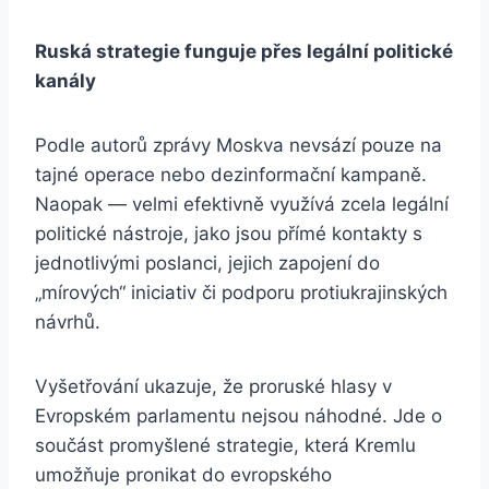
Rusk
á
strategie funguje př
es leg
ální politick
é
kanály
Podle autorů zprávy Moskva nevsází pouze na
tajné operace nebo dezinformační kampaně.
Naopak — velmi efektivně využívá zcela legální
politické nástroje, jako jsou přímé kontakty s
jednotlivými poslanci, jejich zapojení do
„mírových“ iniciativ či podporu protiukrajinských
návrhů.
Vyšetřování ukazuje, že proruské hlasy v
Evropském parlamentu nejsou náhodné. Jde o
součást promyšlené strategie, která Kremlu
umožňuje pronikat do evropského