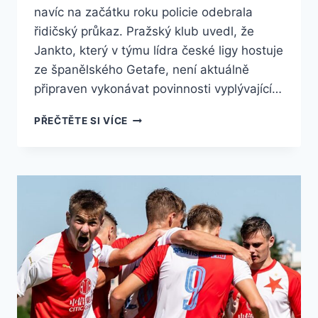
navíc na začátku roku policie odebrala
řidičský průkaz. Pražský klub uvedl, že
Jankto, který v týmu lídra české ligy hostuje
ze španělského Getafe, není aktuálně
připraven vykonávat povinnosti vyplývající…
FOTBALOVÁ
PŘEČTĚTE SI VÍCE
SPARTA
POSTAVILA
JANKTA
PO
DOPRAVNÍM
INCIDENTU
MIMO
TÝM