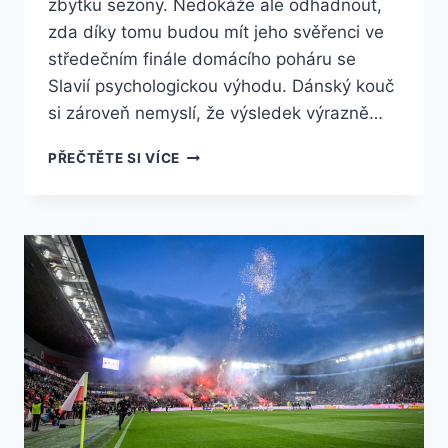
zbytku sezony. Nedokáže ale odhadnout,
zda díky tomu budou mít jeho svěřenci ve
středečním finále domácího poháru se
Slavií psychologickou výhodu. Dánský kouč
si zároveň nemyslí, že výsledek výrazně…
PRISKE:
PŘEČTĚTE SI VÍCE
VÝHRA
V
ZÁKLADNÍ
ČÁSTI
LIGY
JE
VZPRUHA,
ALE
FINÁLE
POHÁRU
JE
JINÝ
ZÁPAS