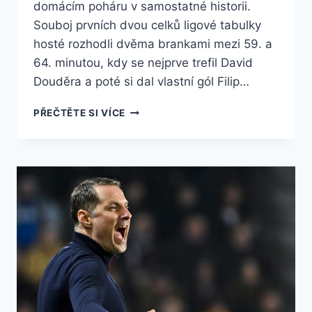
domácím poháru v samostatné historii.
Souboj prvních dvou celků ligové tabulky
hosté rozhodli dvěma brankami mezi 59. a
64. minutou, kdy se nejprve trefil David
Douděra a poté si dal vlastní gól Filip…
SLAVIA
PŘEČTĚTE SI VÍCE
ZÍSKALA
POHÁR,
FINÁLE
NA
SPARTĚ
VYHRÁLA
2:0