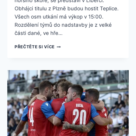
horšího skóre, se představí v Liberci.
Obhájci titulu z Plzně budou hostit Teplice.
Všech osm utkání má výkop v 15:00.
Rozdělení týmů do nadstavby je z velké
části dané, ve hře…
FOTBALISTÉ
PŘEČTĚTE SI VÍCE
SLAVIE
UZAVŘOU
ZÁKLADNÍ
ČÁST
LIGY
DOMA
S
HRADCEM,
SPARTA
V
LIBERCI