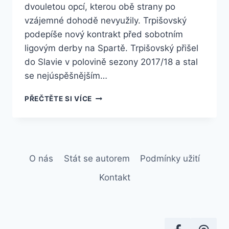
dvouletou opcí, kterou obě strany po
vzájemné dohodě nevyužily. Trpišovský
podepíše nový kontrakt před sobotním
ligovým derby na Spartě. Trpišovský přišel
do Slavie v polovině sezony 2017/18 a stal
se nejúspěšnějším…
FOTBALOVÁ
PŘEČTĚTE SI VÍCE
SLAVIA
PRODLOUŽILA
SMLOUVU
S
TRENÉREM
O nás
Stát se autorem
Podmínky užití
JINDŘICHEM
TRPIŠOVSKÝM
Kontakt