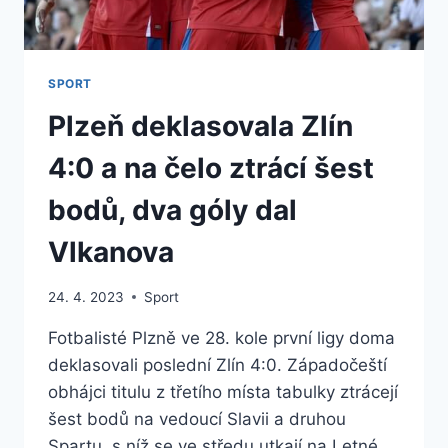
SPORT
Plzeň deklasovala Zlín
4:0 a na čelo ztrácí šest
bodů, dva góly dal
Vlkanova
24. 4. 2023
Sport
Fotbalisté Plzně ve 28. kole první ligy doma
deklasovali poslední Zlín 4:0. Západočeští
obhájci titulu z třetího místa tabulky ztrácejí
šest bodů na vedoucí Slavii a druhou
Spartu, s níž se ve středu utkají na Letné.