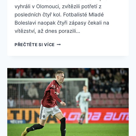
vyhráli v Olomouci, zvítězili potřetí z
posledních čtyř kol. Fotbalisté Mladé
Boleslavi naopak čtyři zápasy čekali na
vítězství, až dnes porazili…
SLAVIA
PŘEČTĚTE SI VÍCE
VEDE
PO
VÝHŘE
NAD
BOHEMIANS
TABULKU
PRVNÍ
LIGY,
DRUHÁ
SPARTA
REMIZOVALA