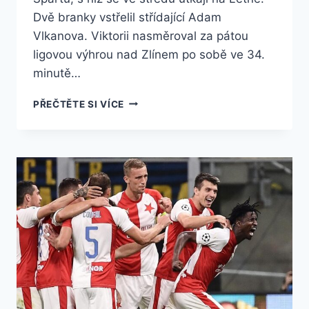
Dvě branky vstřelil střídající Adam
Vlkanova. Viktorii nasměroval za pátou
ligovou výhrou nad Zlínem po sobě ve 34.
minutě…
PLZEŇ
PŘEČTĚTE SI VÍCE
DEKLASOVALA
ZLÍN
4:0
A
NA
ČELO
ZTRÁCÍ
ŠEST
BODŮ,
DVA
GÓLY
DAL
VLKANOVA