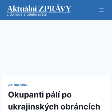
Přeskočit
na
obsah
ZAHRANIČNÍ
Okupanti pálí po
ukrajinských obráncích