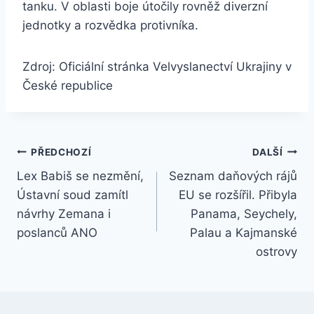
tanku. V oblasti boje útočily rovněž diverzní
jednotky a rozvědka protivníka.
Zdroj: Oficiální stránka Velvyslanectví Ukrajiny v
České republice
Navigace
PŘEDCHOZÍ
DALŠÍ
Lex Babiš se nezmění,
Seznam daňových rájů
pro
Ústavní soud zamítl
EU se rozšířil. Přibyla
příspěvek
návrhy Zemana i
Panama, Seychely,
poslanců ANO
Palau a Kajmanské
ostrovy