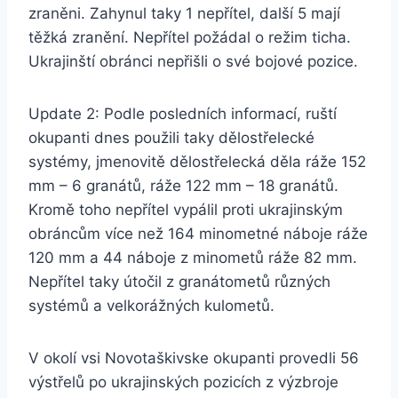
zraněni. Zahynul taky 1 nepřítel, další 5 mají
těžká zranění. Nepřítel požádal o režim ticha.
Ukrajinští obránci nepřišli o své bojové pozice.
Update 2: Podle posledních informací, ruští
okupanti dnes použili taky dělostřelecké
systémy, jmenovitě dělostřelecká děla ráže 152
mm – 6 granátů, ráže 122 mm – 18 granátů.
Kromě toho nepřítel vypálil proti ukrajinským
obráncům více než 164 minometné náboje ráže
120 mm a 44 náboje z minometů ráže 82 mm.
Nepřítel taky útočil z granátometů různých
systémů a velkorážných kulometů.
V okolí vsi Novotaškivske okupanti provedli 56
výstřelů po ukrajinských pozicích z výzbroje