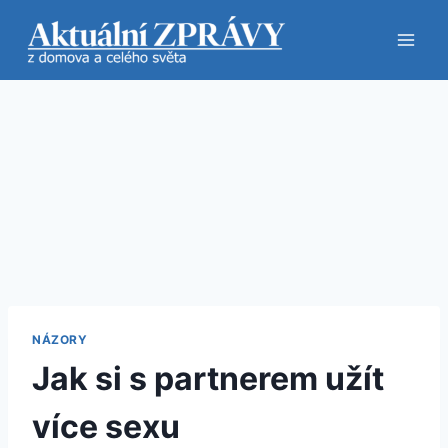
Přeskočit
na
obsah
NÁZORY
Jak si s partnerem užít
více sexu