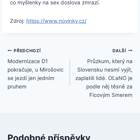
co myšlenky na sex doslova zmrazí.
Zdroj:
https://www.novinky.cz/
Navigace
PŘEDCHOZÍ
DALŠÍ
Modernizace D1
Průzkum, který na
pro
pokračuje, u Mirošovic
Slovensku nesmí vyjít,
příspěvek
se jezdí jen jedním
zaplatili lidé. OĽaNO je
pruhem
podle něj těsně za
Ficovým Smerem
Podobné příspěvky