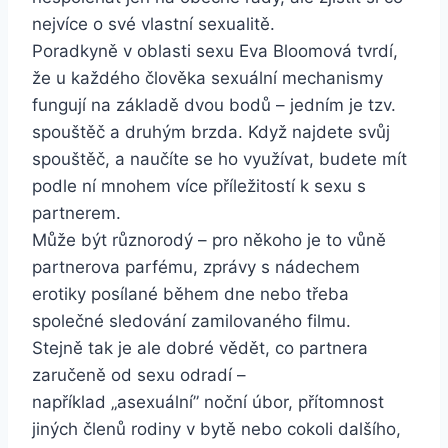
nejvíce o své vlastní sexualitě.
Poradkyně v oblasti sexu Eva Bloomová tvrdí,
že u každého člověka sexuální mechanismy
fungují na základě dvou bodů – jedním je tzv.
spouštěč a druhým brzda. Když najdete svůj
spouštěč, a naučíte se ho využívat, budete mít
podle ní mnohem více příležitostí k sexu s
partnerem.
Může být různorodý – pro někoho je to vůně
partnerova parfému, zprávy s nádechem
erotiky posílané během dne nebo třeba
společné sledování zamilovaného filmu.
Stejně tak je ale dobré vědět, co partnera
zaručeně od sexu odradí –
například „asexuální” noční úbor, přítomnost
jiných členů rodiny v bytě nebo cokoli dalšího,