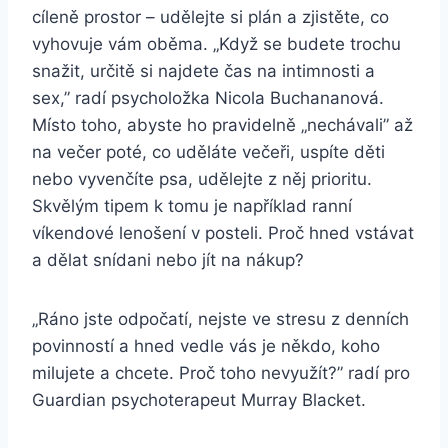
cíleně prostor – udělejte si plán a zjistěte, co
vyhovuje vám oběma. „Když se budete trochu
snažit, určitě si najdete čas na intimnosti a
sex,” radí psycholožka Nicola Buchananová.
Místo toho, abyste ho pravidelně „nechávali” až
na večer poté, co uděláte večeři, uspíte děti
nebo vyvenčíte psa, udělejte z něj prioritu.
Skvělým tipem k tomu je například ranní
víkendové lenošení v posteli. Proč hned vstávat
a dělat snídani nebo jít na nákup?
„Ráno jste odpočatí, nejste ve stresu z denních
povinností a hned vedle vás je někdo, koho
milujete a chcete. Proč toho nevyužít?” radí pro
Guardian psychoterapeut Murray Blacket.