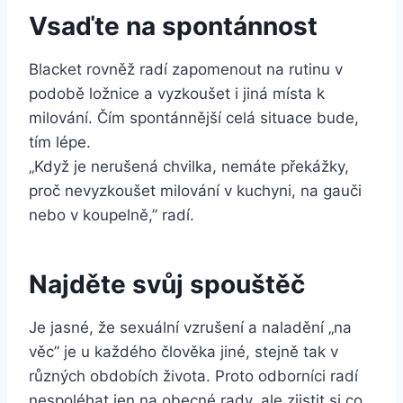
Vsaďte na spontánnost
Blacket rovněž radí zapomenout na rutinu v
podobě ložnice a vyzkoušet i jiná místa k
milování. Čím spontánnější celá situace bude,
tím lépe.
„Když je nerušená chvilka, nemáte překážky,
proč nevyzkoušet milování v kuchyni, na gauči
nebo v koupelně,” radí.
Najděte svůj spouštěč
Je jasné, že sexuální vzrušení a naladění „na
věc” je u každého člověka jiné, stejně tak v
různých obdobích života. Proto odborníci radí
nespoléhat jen na obecné rady, ale zjistit si co