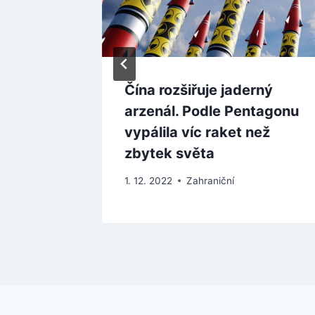
vyslance
Čína rozšiřuje jaderný
ruskému
arzenál. Podle Pentagonu
 akci
vypálila víc raket než
zbytek světa
1. 12. 2022
Zahraniční