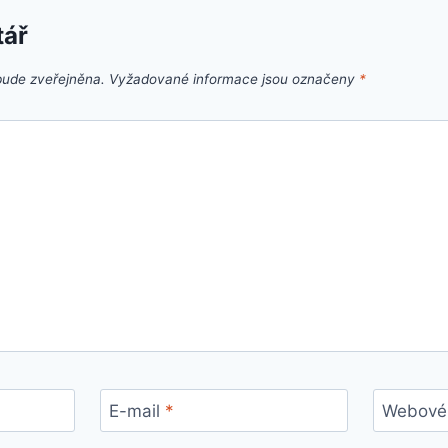
tář
bude zveřejněna.
Vyžadované informace jsou označeny
*
E-mail
*
Webové 