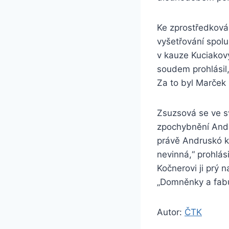
Ke zprostředkován
vyšetřování spolup
v kauze Kuciakov
soudem prohlásil, 
Za to byl Marček
Zsuzsová se ve s
zpochybnění Andru
právě Andruskó k
nevinná,“ prohlási
Kočnerovi ji prý 
„Domněnky a fabu
Autor:
ČTK