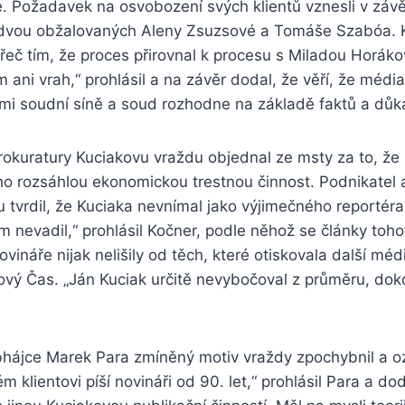
é. Požadavek na osvobození svých klientů vznesli v záv
 dvou obžalovaných Aleny Zsuzsové a Tomáše Szabóa. K
řeč tím, že proces přirovnal k procesu s Miladou Horák
m ani vrah,“ prohlásil a na závěr dodal, že věří, že média
mi soudní síně a soud rozhodne na základě faktů a důk
rokuratury Kuciakovu vraždu objednal ze msty za to, že
ho rozsáhlou ekonomickou trestnou činnost. Podnikatel 
tvrdil, že Kuciaka nevnímal jako výjimečného reportéra
nevadil,“ prohlásil Kočner, podle něhož se články toho
ovináře nijak nelišily od těch, které otiskovala další mé
vý Čas. „Ján Kuciak určitě nevybočoval z průměru, dok
hájce Marek Para zmíněný motiv vraždy zpochybnil a ozn
 klientovi píší novináři od 90. let,“ prohlásil Para a do