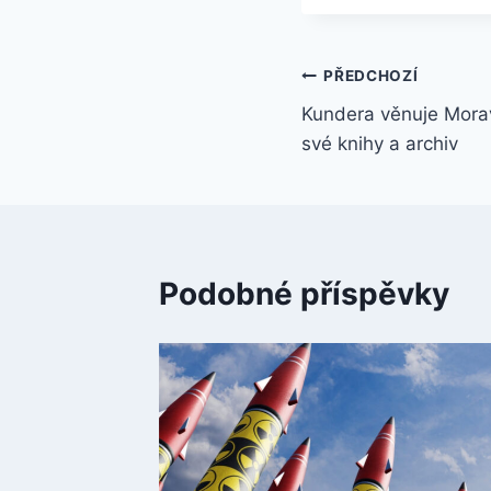
Navigace
PŘEDCHOZÍ
Kundera věnuje Mora
pro
své knihy a archiv
příspěvek
Podobné příspěvky