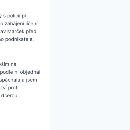
s policií při
o zahájení líčení
lav Marček před
oho podnikatele.
vším na
podle ní objednal
spáchala a jsem
tví proti
 dcerou.