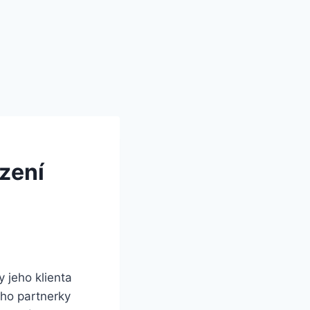
zení
 jeho klienta
eho partnerky