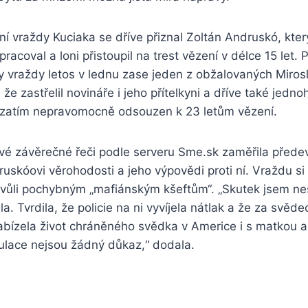
í vraždy Kuciaka se dříve přiznal Zoltán Andruskó, který 
racoval a loni přistoupil na trest vězení v délce 15 let. P
y vraždy letos v lednu zase jeden z obžalovaných Miros
že zastřelil novináře i jeho přítelkyni a dříve také jedn
 zatím nepravomocně odsouzen k 23 letům vězení.
vé závěrečné řeči podle serveru Sme.sk zaměřila přede
skóovi věrohodosti a jeho výpovědi proti ní. Vraždu si 
vůli pochybným „mafiánským kšeftům“. „Skutek jsem ne
la. Tvrdila, že policie na ni vyvíjela nátlak a že za svědec
nabízela život chráněného svědka v Americe i s matkou a
lace nejsou žádný důkaz,“ dodala.