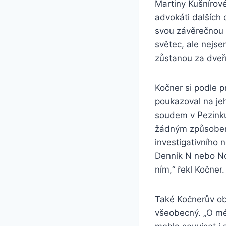
Martiny Kušnírov
advokáti dalších
svou závěrečnou 
světec, ale nejse
zůstanou za dveř
Kočner si podle p
poukazoval na je
soudem v Pezinku 
žádným způsobem 
investigativního n
Denník N nebo No
ním,“ řekl Kočner.
Také Kočnerův ob
všeobecný. „O mém