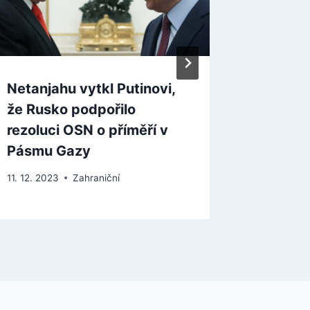
Netanjahu vytkl Putinovi,
Baerbo
že Rusko podpořilo
zásadní
rezoluci OSN o příměří v
do ní v
Pásmu Gazy
3. 11. 2023
11. 12. 2023
Zahraniční