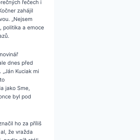
ěrečných řečech i
očner zahájil
ovou. „Nejsem
, politika a emoce
azů.
 novinář
ale dnes před
. „Ján Kuciak mi
to
dia jako Sme,
once byl pod
ačil ho za příliš
dal, že vražda