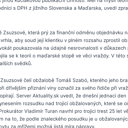
 jinou Kuciakovou publikační činností. Měl na mysli teorii
dníci s DPH z jižního Slovenska a Maďarska, uvedl zp
 Zsuzsové, která prý za finanční odměnu objednávku n
vrhla, aby soud její klientku v plném rozsahu zprostil 
vokát poukazovala na údajné nesrovnalosti v důkazech
jila se k teorii o maďarské stopě ve věci vraždy. V této 
alších svědků.
Zsuzsové čelí obžalobě Tomáš Szabó, kterého jeho brat
i dřívějším přiznání viny označil za svého řidiče při vraž
opírají. Server Aktuality.sk uvedl, že dnešní jednací den
nesením rozsudku nad trojicí obžalovaných, které se oč
rokurátor Vladimír Turan navrhl pro trojici trest 25 let v
m na to, že podle znaleckého posudku je u obžalovanýc
tu za mřížemi možná jistá míra nápravy.