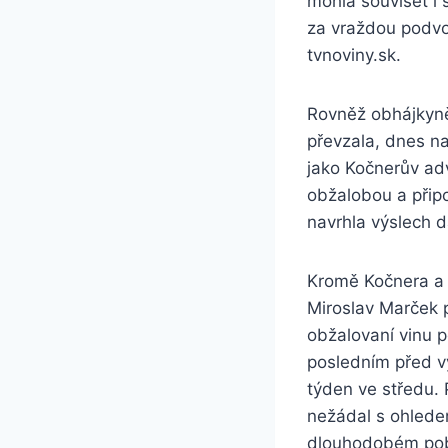
mohla souviset i s
za vraždou podvo
tvnoviny.sk.
Rovněž obhájkyně
převzala, dnes na
jako Kočnerův ad
obžalobou a připo
navrhla výslech d
Kromě Kočnera a 
Miroslav Marček př
obžalovaní vinu p
posledním před vy
týden ve středu. P
nežádal s ohlede
dlouhodobém poby