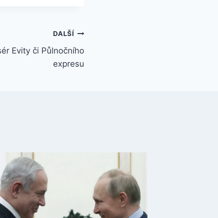
DALŠÍ
ér Evity či Půlnočního
expresu