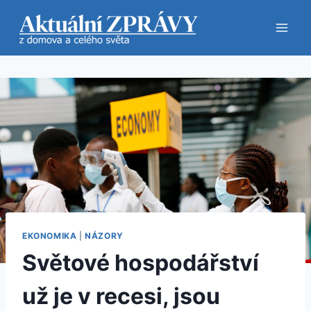
Přeskočit
na
obsah
EKONOMIKA
|
NÁZORY
Světové hospodářství
už je v recesi, jsou