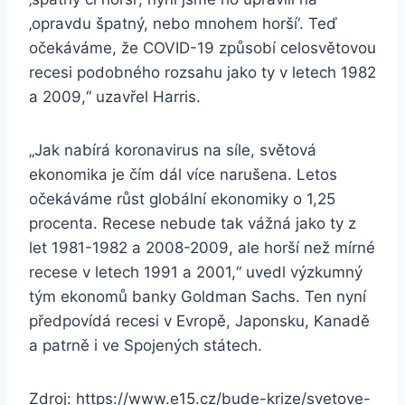
‚opravdu špatný, nebo mnohem horší‘. Teď
očekáváme, že COVID-19 způsobí celosvětovou
recesi podobného rozsahu jako ty v letech 1982
a 2009,“ uzavřel Harris.
„Jak nabírá koronavirus na síle, světová
ekonomika je čím dál více narušena. Letos
očekáváme růst globální ekonomiky o 1,25
procenta. Recese nebude tak vážná jako ty z
let 1981-1982 a 2008-2009, ale horší než mírné
recese v letech 1991 a 2001,“ uvedl výzkumný
tým ekonomů banky Goldman Sachs. Ten nyní
předpovídá recesi v Evropě, Japonsku, Kanadě
a patrně i ve Spojených státech.
Zdroj: https://www.e15.cz/bude-krize/svetove-