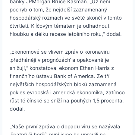
banky JPMorgan Bruce Kasman. „Už není
pochyb o tom, že nejdelší zaznamenaný
hospodářský rozmach ve světě skončí v tomto
čtvrtletí. Klíčovým tématem je odhadnout
hloubku a délku recese letošního roku,“ dodal.
„Ekonomové se vlivem zpráv o koronaviru
‚předhánějí v prognózách‘ a opakovaně je
snižují,“ konstatoval ekonom Ethan Harris z
finančního ústavu Bank of America. Ze tří
největších hospodářských bloků zaznamená
pokles evropská i americká ekonomika, zatímco
růst té čínské se sníží na pouhých 1,5 procenta,
dodal.
„Naše první zpráva o dopadu viru se nazývala
‚špatný či horší‘, nyní jsme ho upravili na