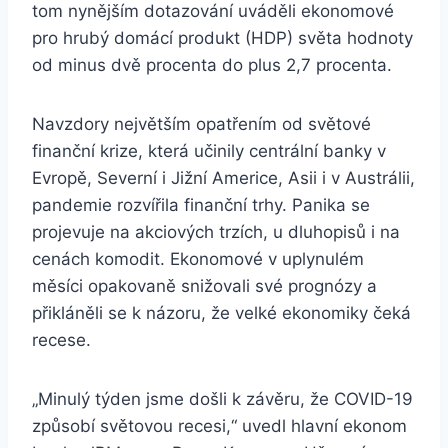
tom nynějším dotazování uváděli ekonomové
pro hrubý domácí produkt (HDP) světa hodnoty
od minus dvě procenta do plus 2,7 procenta.
Navzdory největším opatřením od světové
finanční krize, která učinily centrální banky v
Evropě, Severní i Jižní Americe, Asii i v Austrálii,
pandemie rozvířila finanční trhy. Panika se
projevuje na akciových trzích, u dluhopisů i na
cenách komodit. Ekonomové v uplynulém
měsíci opakovaně snižovali své prognózy a
přikláněli se k názoru, že velké ekonomiky čeká
recese.
„Minulý týden jsme došli k závěru, že COVID-19
způsobí světovou recesi,“ uvedl hlavní ekonom