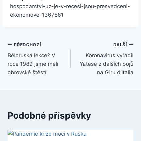
hospodarstvi-uz-je-v-recesi-jsou-presvedceni-
ekonomove-1367861
Navigace
PŘEDCHOZÍ
DALŠÍ
Běloruská lekce? V
Koronavirus vyřadil
pro
roce 1989 jsme měli
Yatese z dalších bojů
příspěvek
obrovské štěstí
na Giru d’Italia
Podobné příspěvky