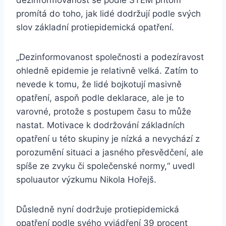
dezinformovanost se podle STEM přitom
promítá do toho, jak lidé dodržují podle svých
slov základní protiepidemická opatření.
„Dezinformovanost společnosti a podezíravost
ohledně epidemie je relativně velká. Zatím to
nevede k tomu, že lidé bojkotují masivně
opatření, aspoň podle deklarace, ale je to
varovné, protože s postupem času to může
nastat. Motivace k dodržování základních
opatření u této skupiny je nízká a nevychází z
porozumění situaci a jasného přesvědčení, ale
spíše ze zvyku či společenské normy,“ uvedl
spoluautor výzkumu Nikola Hořejš.
Důsledně nyní dodržuje protiepidemická
opatření podle svého vyjádření 39 procent