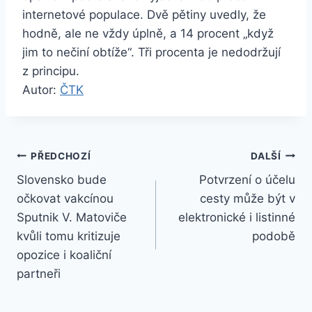
internetové populace. Dvě pětiny uvedly, že
hodně, ale ne vždy úplně, a 14 procent „když
jim to nečiní obtíže“. Tři procenta je nedodržují
z principu.
Autor:
ČTK
Navigace
PŘEDCHOZÍ
DALŠÍ
Slovensko bude
Potvrzení o účelu
pro
očkovat vakcínou
cesty může být v
příspěvek
Sputnik V. Matoviče
elektronické i listinné
kvůli tomu kritizuje
podobě
opozice i koaliční
partneři