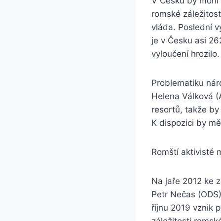
V Česku by mohl 
romské záležitost
vláda. Poslední 
je v Česku asi 2
vyloučení hrozilo.
Problematiku nár
Helena Válková (A
resortů, takže by
K dispozici by mě
Romští aktivisté 
Na jaře 2012 ke z
Petr Nečas (ODS) 
říjnu 2019 vznik 
záležitosti romsk