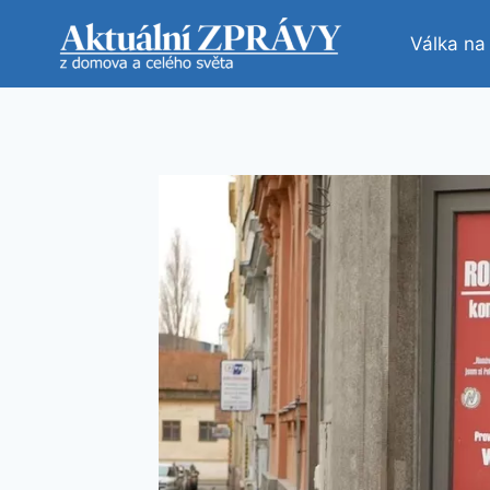
Přeskočit
na
Válka na
obsah