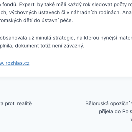
 fondů. Experti by také měli každý rok sledovat počty r
h, výchovných ústavech či v náhradních rodinách. Anal
romských dětí do ústavní péče.
obsahovala už minulá strategie, na kterou nynější mater
lnila, dokument totiž není závazný.
w.irozhlas.cz
a proti realitě
Běloruská opoziční
přijela do Pol