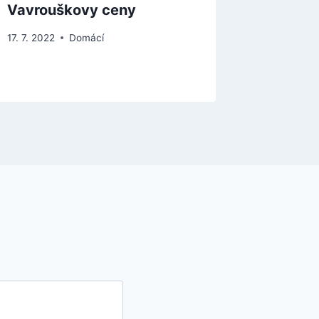
Vavrouškovy ceny
region 
17. 7. 2022
Domácí
3. 9. 2024