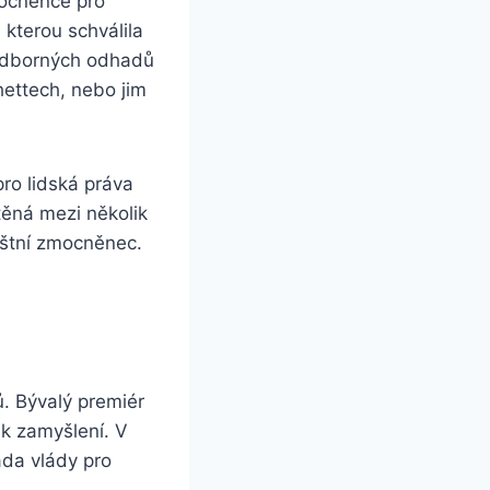
mocněnce pro
 kterou schválila
 odborných odhadů
hettech, nebo jim
ro lidská práva
těná mezi několik
áštní zmocněnec.
ů. Bývalý premiér
 k zamyšlení. V
ada vlády pro