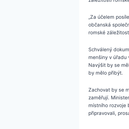
„Za účelem posíl
občanská společn
romské záležitosti
Schválený dokumen
menšiny v úřadu 
Navýšit by se měl
by mělo přibýt.
Zachovat by se mě
zaměřují. Minister
místního rozvoje 
připravovali, pro