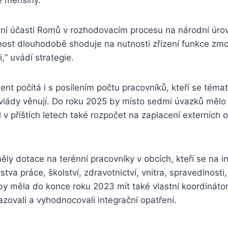
ení účasti Romů v rozhodovacím procesu na národní úro
ost dlouhodobě shoduje na nutnosti zřízení funkce zm
,“ uvádí strategie.
t počítá i s posílením počtu pracovníků, kteří se téma
vlády věnují. Do roku 2025 by místo sedmi úvazků mělo 
 v příštích letech také rozpočet na zaplacení externích 
ly dotace na terénní pracovníky v obcích, kteří se na 
stva práce, školství, zdravotnictví, vnitra, spravedlnosti,
by měla do konce roku 2023 mít také vlastní koordinátory
sazovali a vyhodnocovali integrační opatření.