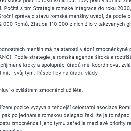
do konce příštího roku vzniknout nový post vládního z
i. Počítá s tím Strategie romské integrace do roku 2030,
výroční zpráva o stavu romské menšiny uvádí, že podle
62 000 Romů. Zhruba 110 000 z nich žilo v takzvaných g
odnostních menšin má na starosti vládní zmocněnkyně p
NO). Podle strategie je romská agenda široká a roztříš
 přijímané kroky a spolupráci úřadů měl koordinovat zvl
l mít i svůj tým. Působil by na úřadu vlády.
mluví o zvláštním zmocněnci už léta.
řízení pozice vyzývala tehdejší celostátní asociace Rom
pak po jednání s romskou delegací řekl, že je to nápad
postu zmocněnce i jeho týmu zařadila mezi své priority r
é menšiny.