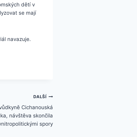
omských dětí v
yzovat se mají
iál navazuje.
DALŠÍ
 vůdkyně Cichanouská
ska, návštěva skončila
vnitropolitickými spory