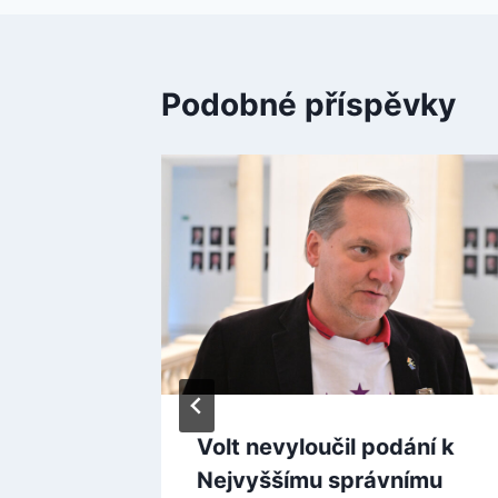
Podobné příspěvky
t a
Volt nevyloučil podání k
 na
Nejvyššímu správnímu