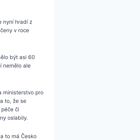
e nyní hradí z
nčeny v roce
ělo být asi 60
í nemělo ale
a ministerstvo pro
a to, že se
 péče či
y oslabily.
na to má Česko