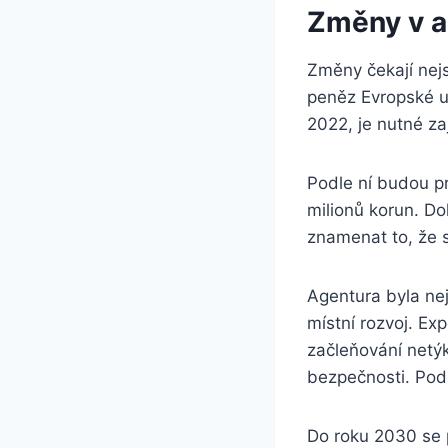
Změny v a
Změny čekají nejs
peněz Evropské u
2022, je nutné zaj
Podle ní budou pr
milionů korun. D
znamenat to, že s
Agentura byla nej
místní rozvoj. Exp
začleňování netýk
bezpečnosti. Pod
Do roku 2030 se 