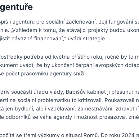
gentuře
píš i agenturu pro sociální začleňování. Její fungování s
nie. „Vzhledem k tomu, že stávající projekty budou uko
istit návazné financování,“ uvádí strategie.
ostředky potřeba od května příštího roku, ročně by to m
okument uvádí, že by ukončení čerpání evropských dotac
e počet pracovníků agentury sníží.
dřív součástí úřadu vlády, Babišův kabinet ji přesunul n
erti na sociální problematiku to kritizovali. Poukazovali n
á jen bydlení, ale i vzdělávání, zaměstnávání, zdravotní
le odborníků se váha agendy i možnost prosazovat změn
počítá se třemi výzkumy o situaci Romů. Do roku 2024 