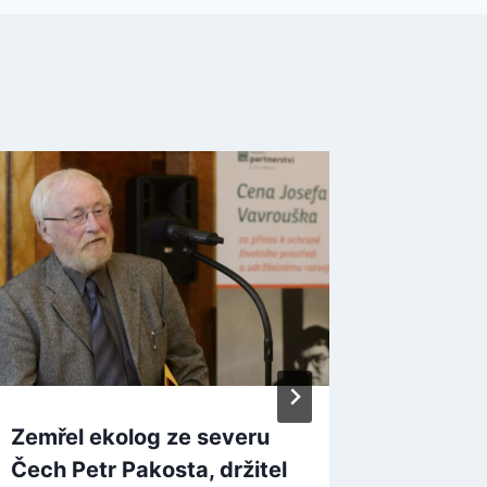
Zemřel ekolog ze severu
Studie
Čech Petr Pakosta, držitel
stavby