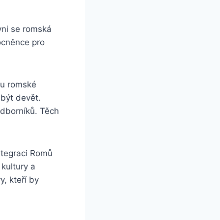
vni se romská
ocněnce pro
tu romské
být devět.
odborníků. Těch
integraci Romů
 kultury a
, kteří by