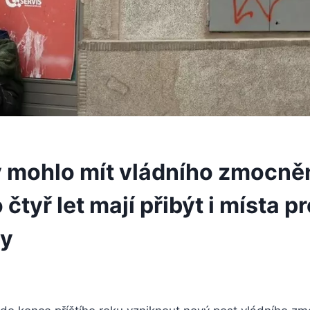
 mohlo mít vládního zmocně
čtyř let mají přibýt i místa pr
ky