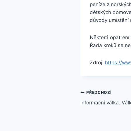
peníze z norských
dětských domovec
důvody umístění 
Některá opatření 
Řada kroků se nep
Zdroj:
https://ww
Navigace
PŘEDCHOZÍ
Informační válka. Válk
pro
příspěvek