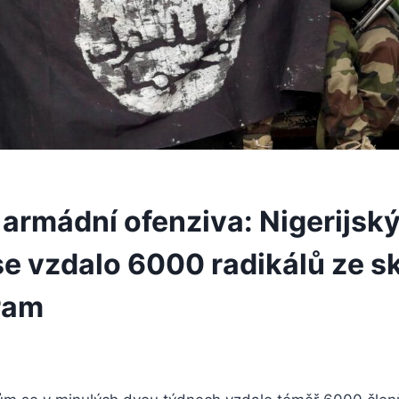
armádní ofenziva: Nigerijsk
e vzdalo 6000 radikálů ze s
ram