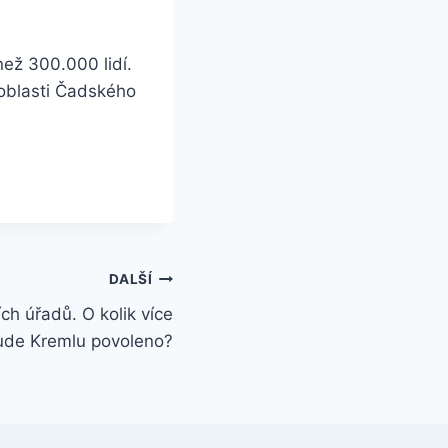
než 300.000 lidí.
 oblasti Čadského
DALŠÍ
ch úřadů. O kolik více
ude Kremlu povoleno?