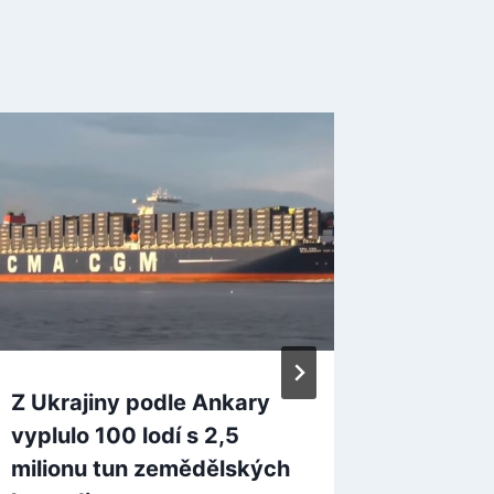
Z Ukrajiny podle Ankary
Předsta
vyplulo 100 lodí s 2,5
řešení 
milionu tun zemědělských
sporů m