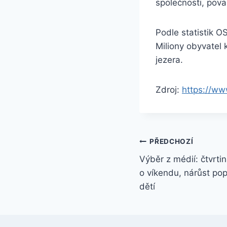
společnosti, pova
Podle statistik O
Miliony obyvatel 
jezera.
Zdroj:
https://ww
Navigace
PŘEDCHOZÍ
Výběr z médií: čtvrti
pro
o víkendu, nárůst po
příspěvek
dětí