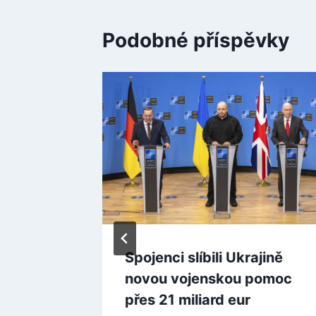
Podobné příspěvky
o a
Spojenci slíbili Ukrajině
oudu
novou vojenskou pomoc
ého
přes 21 miliard eur