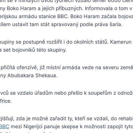
ům se v minulých dvou týdnech vzdalo téměř 6000 členů
iny Boko Haram a jejich příbuzných. Informovala o tom v
erijskou armádu stanice BBC. Boko Haram začala bojov
cílem ustavit tam stát spravovaný podle práva šaría.
skupiny se postupně rozšířil i do okolních států. Kamerun
a set bojovníků této skupiny.
e přičítá ofenzívě, již místní armáda vede na severu zem
piny Abubakara Shekaua.
ivců se vzdalo úřadům nebo přešlo k soupeřům z odnož
frice.
jišťují, zda je možné zařadit ty, kteří se vzdali, do rehab
 BBC
mezi Nigerijci panuje skepse k možnosti zapojit tyto