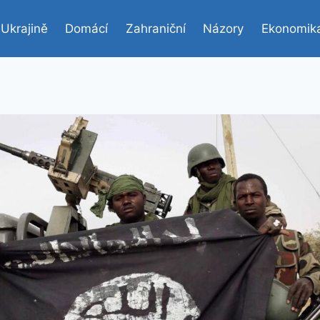
 Ukrajině
Domácí
Zahraniční
Názory
Ekonomik