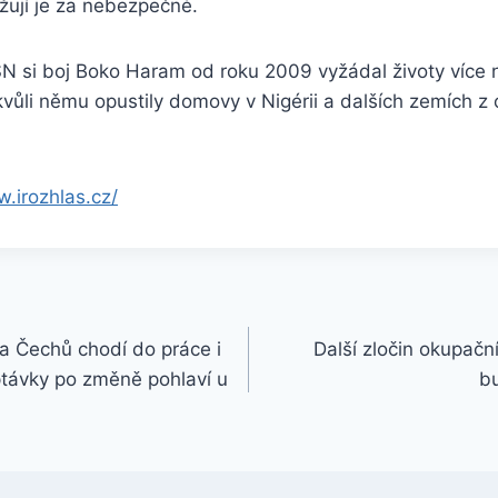
žují je za nebezpečné.
SN si boj Boko Haram od roku 2009 vyžádal životy více 
kvůli němu opustily domovy v Nigérii a dalších zemích z
w.irozhlas.cz/
na Čechů chodí do práce i
Další zločin okupační
ptávky po změně pohlaví u
b