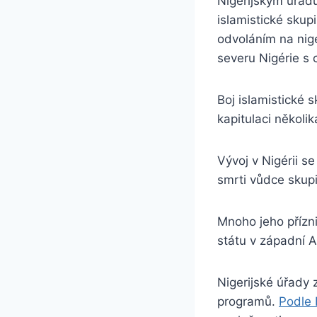
Nigerijským úřad
islamistické skup
odvoláním na nig
severu Nigérie s 
Boj islamistické 
kapitulaci několik
Vývoj v Nigérii s
smrti vůdce sku
Mnoho jeho přízn
státu v západní A
Nigerijské úřady z
programů.
Podle