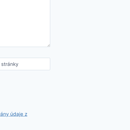
stránky
vány údaje z