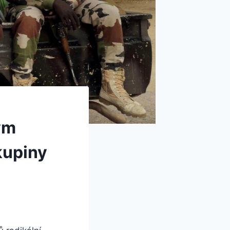
ým
kupiny