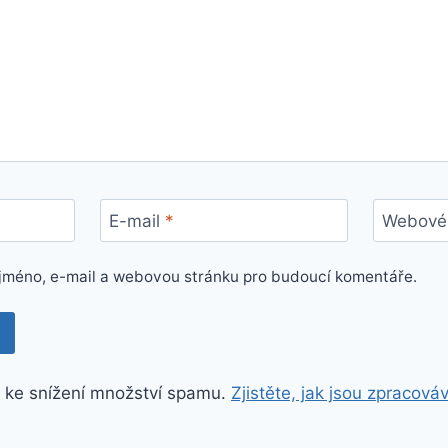
E-mail
*
Webové 
e jméno, e-mail a webovou stránku pro budoucí komentáře.
 ke snížení množství spamu.
Zjistěte, jak jsou zpracová