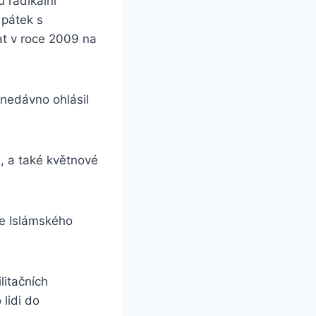
 radikální
 pátek s
at v roce 2009 na
 nedávno ohlásil
ě, a také květnové
e Islámského
ilitačních
 lidi do