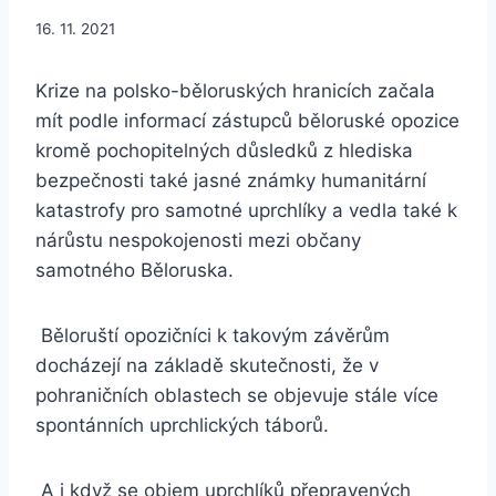
16. 11. 2021
Krize na polsko-běloruských hranicích začala
mít podle informací zástupců běloruské opozice
kromě pochopitelných důsledků z hlediska
bezpečnosti také jasné známky humanitární
katastrofy pro samotné uprchlíky a vedla také k
nárůstu nespokojenosti mezi občany
samotného Běloruska.
Běloruští opozičníci k takovým závěrům
docházejí na základě skutečnosti, že v
pohraničních oblastech se objevuje stále více
spontánních uprchlických táborů.
A i když se objem uprchlíků přepravených