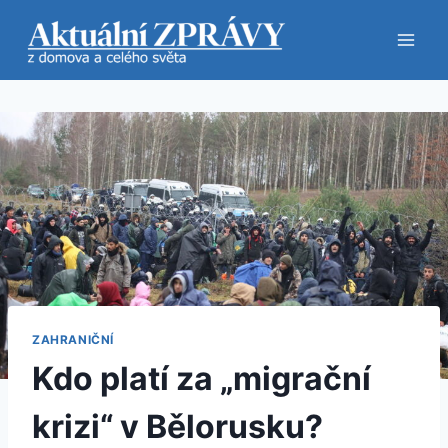
Přeskočit
na
obsah
ZAHRANIČNÍ
Kdo platí za „migrační
krizi“ v Bělorusku?