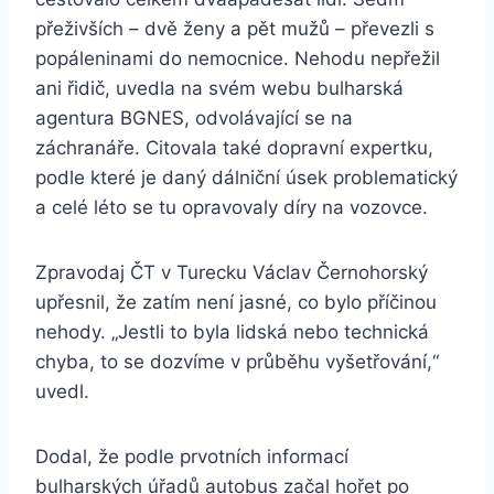
přeživších – dvě ženy a pět mužů – převezli s
popáleninami do nemocnice. Nehodu nepřežil
ani řidič, uvedla na svém webu bulharská
agentura BGNES, odvolávající se na
záchranáře. Citovala také dopravní expertku,
podle které je daný dálniční úsek problematický
a celé léto se tu opravovaly díry na vozovce.
Zpravodaj ČT v Turecku Václav Černohorský
upřesnil, že zatím není jasné, co bylo příčinou
nehody. „Jestli to byla lidská nebo technická
chyba, to se dozvíme v průběhu vyšetřování,“
uvedl.
Dodal, že podle prvotních informací
bulharských úřadů autobus začal hořet po