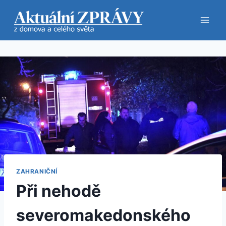
Přeskočit
na
obsah
ZAHRANIČNÍ
Při nehodě
severomakedonského