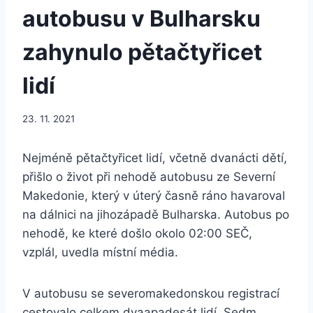
autobusu v Bulharsku
zahynulo pětačtyřicet
lidí
23. 11. 2021
Nejméně pětačtyřicet lidí, včetně dvanácti dětí,
přišlo o život při nehodě autobusu ze Severní
Makedonie, který v úterý časně ráno havaroval
na dálnici na jihozápadě Bulharska. Autobus po
nehodě, ke které došlo okolo 02:00 SEČ,
vzplál, uvedla místní média.
V autobusu se severomakedonskou registrací
cestovalo celkem dvaapadesát lidí. Sedm