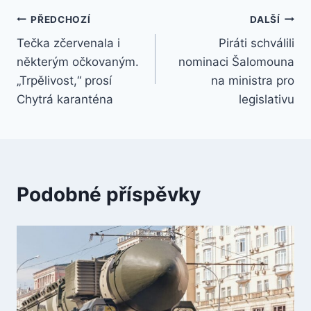
Navigace
PŘEDCHOZÍ
DALŠÍ
Tečka zčervenala i
Piráti schválili
pro
některým očkovaným.
nominaci Šalomouna
příspěvek
„Trpělivost,“ prosí
na ministra pro
Chytrá karanténa
legislativu
Podobné příspěvky