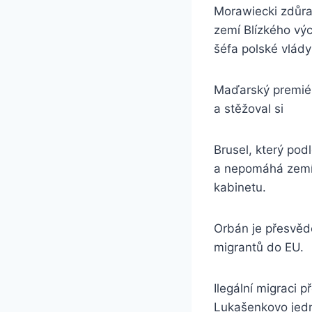
Morawiecki zdůraz
zemí Blízkého výc
šéfa polské vlády
Maďarský premiér
a stěžoval si
Brusel, který pod
a nepomáhá zemím
kabinetu.
Orbán je přesvěd
migrantů do EU.
Ilegální migraci 
Lukašenkovo ​​jedn