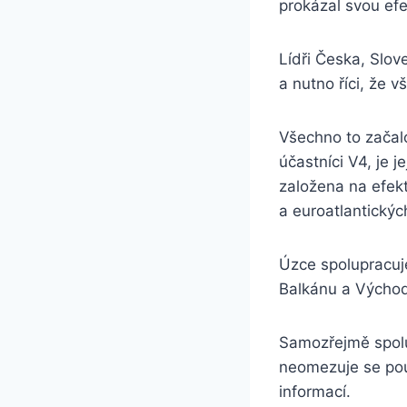
prokázal svou efek
Lídři Česka, Slov
a nutno říci, že v
Všechno to začalo
účastníci V4, je j
založena na efekt
a euroatlantických
Úzce spolupracuj
Balkánu a Východ
Samozřejmě spolu
neomezuje se pou
informací.