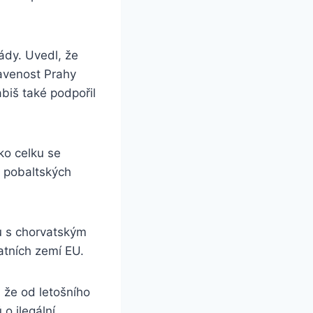
lády. Uvedl, že
ravenost Prahy
biš také podpořil
ako celku se
y pobaltských
u s chorvatským
atních zemí EU.
 že od letošního
o ilegální