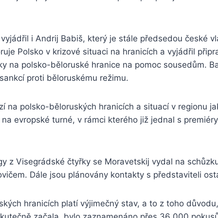
yjádřil i Andrij Babiš, který je stále předsedou české v
uje Polsko v krizové situaci na hranicích a vyjádřil přip
áky na polsko-běloruské hranice na pomoc sousedům. Ba
sankcí proti běloruskému režimu.
izí na polsko-běloruských hranicích a situací v regionu j
 na evropské turné, v rámci kterého již jednal s premiér
gy z Visegrádské čtyřky se Moravetskij vydal na schůzk
ičem. Dále jsou plánovány kontakty s představiteli ost
kých hranicích platí výjimečný stav, a to z toho důvodu,
 skutečně začala, bylo zaznamenáno přes 36 000 pokusů 