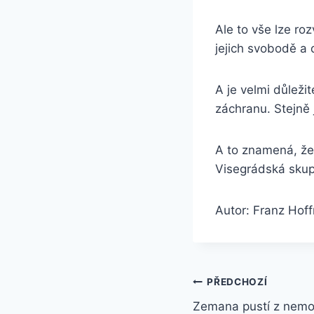
Ale to vše lze ro
jejich svobodě a
A je velmi důležit
záchranu. Stejně 
A to znamená, že p
Visegrádská skupi
Autor: Franz Hof
Navigace
PŘEDCHOZÍ
Zemana pustí z nemoc