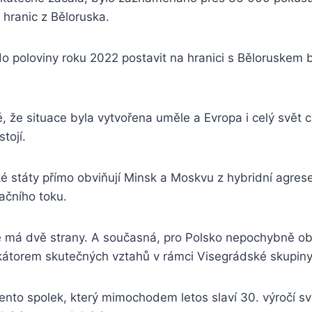
hranic z Běloruska.
o poloviny roku 2022 postavit na hranici s Běloruskem 
é, že situace byla vytvořena uměle a Evropa i celý svět 
tojí.
ké státy přímo obviňují Minsk a Moskvu z hybridní agre
ačního toku.
e má dvě strany. A současná, pro Polsko nepochybně obt
kátorem skutečných vztahů v rámci Visegrádské skupiny
nto spolek, který mimochodem letos slaví 30. výročí sv