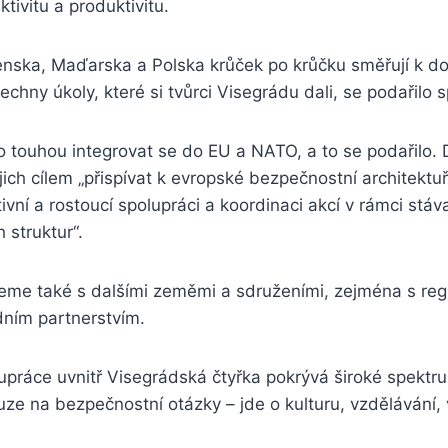
tivitu a produktivitu.
enska, Maďarska a Polska krůček po krůčku směřují k do
šechny úkoly, které si tvůrci Visegrádu dali, se podařilo sp
 touhou integrovat se do EU a NATO, a to se podařilo. D
ejich cílem „přispívat k evropské bezpečnostní architektuř
ivní a rostoucí spolupráci a koordinaci akcí v rámci stáv
 struktur“.
eme také s dalšími zeměmi a sdruženími, zejména s re
ním partnerstvím.
práce uvnitř Visegrádská čtyřka pokrývá široké spektr
ze na bezpečnostní otázky – jde o kulturu, vzdělávání