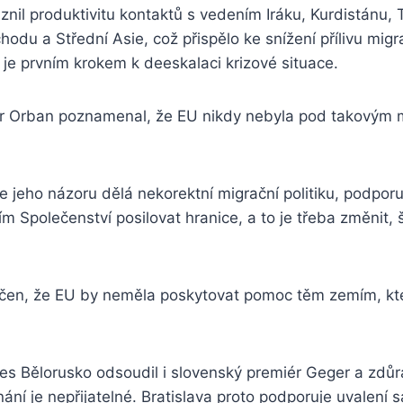
nil produktivitu kontaktů s vedením Iráku, Kurdistánu, 
hodu a Střední Asie, což přispělo ke snížení přílivu migr
 je prvním krokem k deeskalaci krizové situace.
 Orban poznamenal, že EU nikdy nebyla pod takovým m
le jeho názoru dělá nekorektní migrační politiku, podpor
 Společenství posilovat hranice, a to je třeba změnit,
čen, že EU by neměla poskytovat pomoc těm zemím, které
přes Bělorusko odsoudil i slovenský premiér Geger a zdůra
ání je nepřijatelné. Bratislava proto podporuje uvalení s