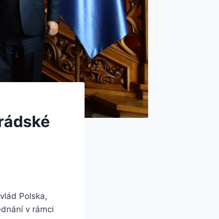
grádské
 vlád Polska,
ednání v rámci