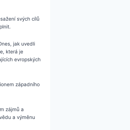
sažení svých cílů
lnit.
nes, jak uvedli
e, která je
ajících evropských
gionem západního
um zájmů a
, vědu a výměnu