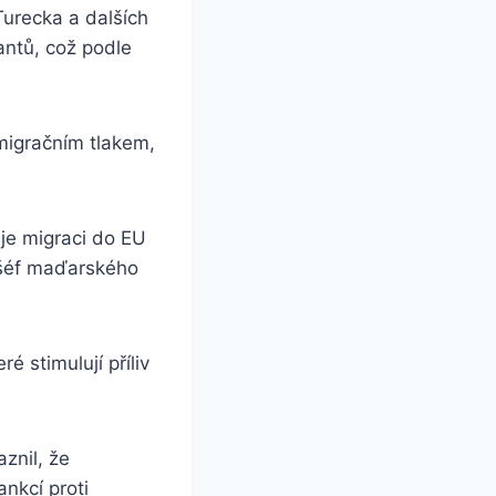
Turecka a dalších
antů, což podle
igračním tlakem,
uje migraci do EU
 šéf maďarského
 stimulují příliv
znil, že
ankcí proti