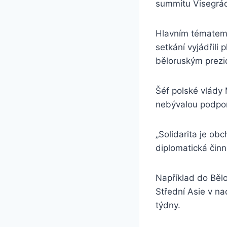
summitu Visegrád
Hlavním tématem j
setkání vyjádřili
běloruským prezi
Šéf polské vlády
nebývalou podporu
„Solidarita je ob
diplomatická činno
Například do Běl
Střední Asie v na
týdny.