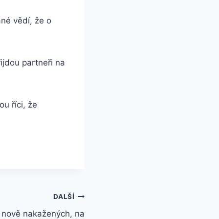
ané vědí, že o
řijdou partneři na
u říci, že
DALŠÍ
nově nakažených, na