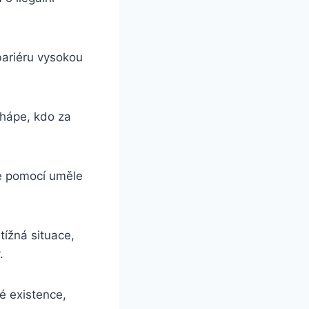
bariéru vysokou
chápe, kdo za
se pomocí uměle
ížná situace,
.
é existence,