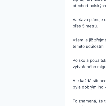
přechod polských 
Varšava plánuje d
přes 5 metrů.
Všem je již zřejm
těmito událostmi s
Polsko a pobalts
vytvořeného migr
Ale každá situac
byla dobrým indi
To znamená, že te