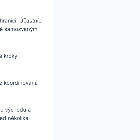
ranici. Účastníci
lané samozvaným
é kroky
že koordinovaná
ho východu a
řed několika