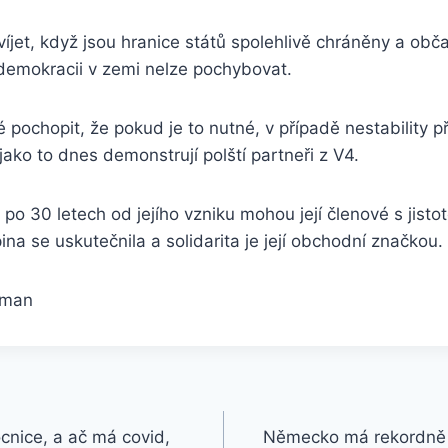
zvíjet, když jsou hranice států spolehlivě chráněny a obč
 demokracii v zemi nelze pochybovat.
é pochopit, že pokud je to nutné, v případě nestability p
jako to dnes demonstrují polští partneři z V4.
o 30 letech od jejího vzniku mohou její členové s jistoto
na se uskutečnila a solidarita je její obchodní značkou.
fman
nice, a ač má covid,
Německo má rekordně 