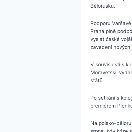
Bělorusku.
Podporu Varšavě v
Praha plně podpor
vyslat české voj
zavedení nových 
V souvislosti s kr
Moravetskij vydal
států.
Po setkání s kole
premiérem Plenkov
Na polsko-bělorus
srpna, kdy krize