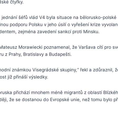
ské čtyřky.
ednání šéfů vlád V4 byla situace na bělorusko-polské h
 plnou podporu Polsku v jeho úsilí o vyřešení krize vyvo
dentem, zejména zavedení sankcí proti Minsku.
 Mateusz Morawiecki poznamenal, že Varšava cítí pro sv
 z Prahy, Bratislavy a Budapešti.
chodní známkou Visegrádské skupiny,“ řekl a zdůraznil, 
st již přináší výsledky.
oruska přichází mnohem méně migrantů z oblastí Blízké
ději, že se dostanou do Evropské unie, než tomu bylo p