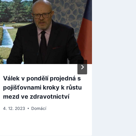
Válek v pondělí projedná s
Lipavsk
pojišťovnami kroky k růstu
zprávo
mezd ve zdravotnictví
demokra
v Barm
4. 12. 2023
Domácí
25. 7. 2022