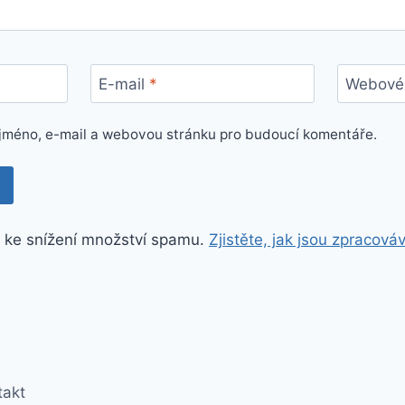
E-mail
*
Webové 
e jméno, e-mail a webovou stránku pro budoucí komentáře.
 ke snížení množství spamu.
Zjistěte, jak jsou zpracová
takt