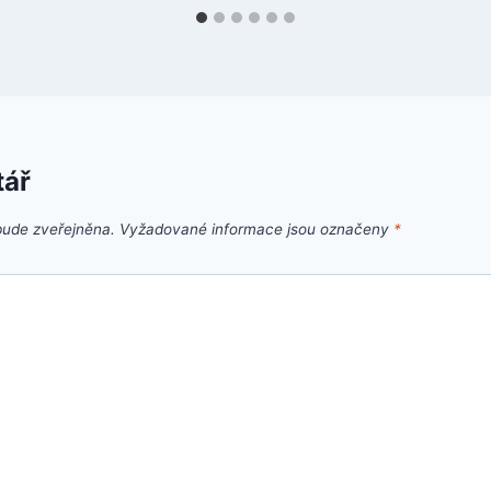
tář
bude zveřejněna.
Vyžadované informace jsou označeny
*