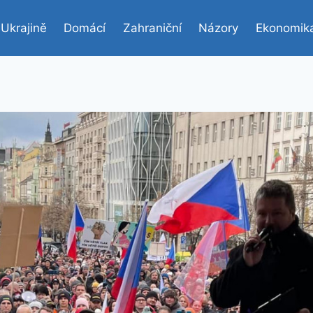
 Ukrajině
Domácí
Zahraniční
Názory
Ekonomik