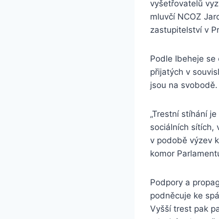
vyšetřovatelů vyz
mluvčí NCOZ Jaros
zastupitelství v 
Podle Ibeheje se 
přijatých v souvis
jsou na svobodě.
„Trestní stíhání j
sociálních sítích
v podobě výzev k
komor Parlamentu 
Podpory a propaga
podněcuje ke spác
Vyšší trest pak p