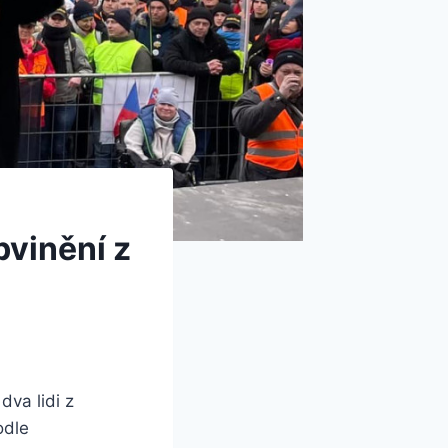
bvinění z
dva lidi z
odle