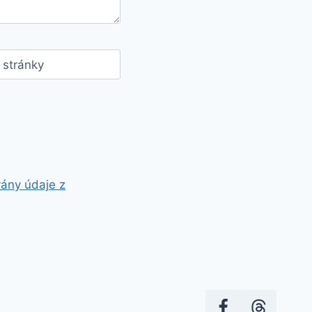
stránky
vány údaje z