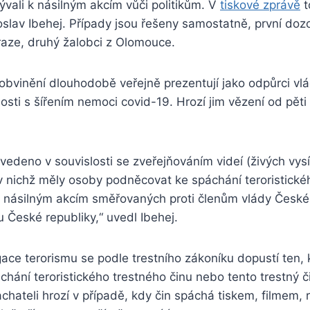
ývali k násilným akcím vůči politikům. V
tiskové zprávě
t
lav Ibehej. Případy jsou řešeny samostatně, první dozo
Praze, druhý žalobci z Olomouce.
obvinění dlouhodobě veřejně prezentují jako odpůrci vlá
losti s šířením nemoci covid-19. Hrozí jim vězení od pěti 
e vedeno v souvislosti se zveřejňováním videí (živých vysí
, v nichž měly osoby podněcovat ke spáchání teroristické
 násilným akcím směřovaných proti členům vlády České
České republiky,“ uvedl Ibehej.
ce terorismu se podle trestního zákoníku dopustí ten, 
hání teroristického trestného činu nebo tento trestný č
achateli hrozí v případě, kdy čin spáchá tiskem, filmem,