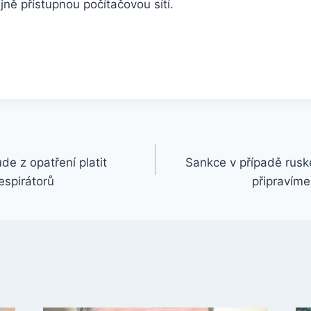
jně přístupnou počítačovou sítí.
de z opatření platit
Sankce v případě rusk
espirátorů
připravíme