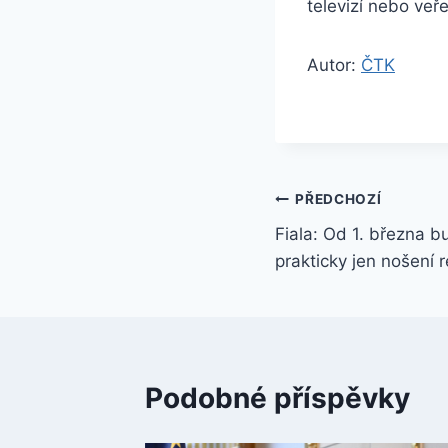
televizí nebo veře
Autor:
ČTK
Navigace
PŘEDCHOZÍ
Fiala: Od 1. března bu
pro
prakticky jen nošení r
příspěvek
Podobné příspěvky