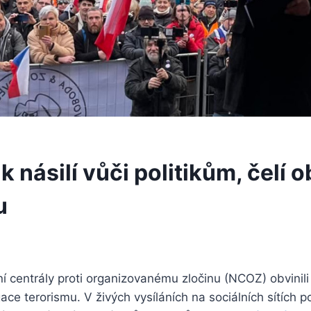
k násilí vůči politikům, čelí o
u
ní centrály proti organizovanému zločinu (NCOZ) obvinili 
ce terorismu. V živých vysíláních na sociálních sítích p