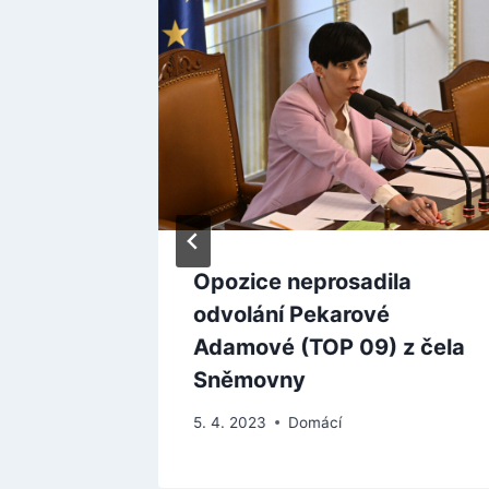
né
Opozice neprosadila
 má
odvolání Pekarové
í
Adamové (TOP 09) z čela
Sněmovny
5. 4. 2023
Domácí