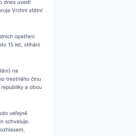
o dnes uvedl
ruje Vrchní státní
dních opatření
do 15 let, stíháni
lání) na
ho trestného činu
 republiky a obou
kdo veřejně
in schvaluje.
 rozhlasem,