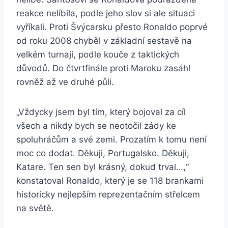
reakce nelíbila, podle jeho slov si ale situaci
vyříkali. Proti Švýcarsku přesto Ronaldo poprvé
od roku 2008 chyběl v základní sestavě na
velkém turnaji, podle kouče z taktických
důvodů. Do čtvrtfinále proti Maroku zasáhl
rovněž až ve druhé půli.
„Vždycky jsem byl tím, který bojoval za cíl
všech a nikdy bych se neotočil zády ke
spoluhráčům a své zemi. Prozatím k tomu není
moc co dodat. Děkuji, Portugalsko. Děkuji,
Katare. Ten sen byl krásný, dokud trval…,“
konstatoval Ronaldo, který je se 118 brankami
historicky nejlepším reprezentačním střelcem
na světě.