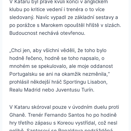
V Kataru byl právě kvůli konci v anglickém
klubu po kritice vedení i trenéra o to více
sledovaný. Navíc vypadl ze základní sestavy a
po porážce s Marokem opouštěl hřiště v slzách.
Budoucnost nechává otevřenou.
„Chci jen, aby všichni věděli, že toho bylo
hodně řečeno, hodně se toho napsalo, o
mnohém se spekulovalo, ale moje oddanost
Portugalsku se ani na okamžik nezměnila,“
prohlásil někdejší hráč Sportingu Lisabon,
Realu Madrid nebo Juventusu Turín.
V Kataru skóroval pouze v úvodním duelu proti
Ghaně. Trenér Fernando Santos ho po hodině
hry třetího zápasu s Koreou vystřídal, což nesl
nelibě. Santosovi se Ronaldova podrážděná