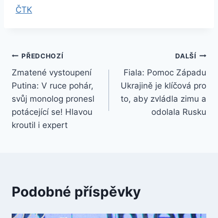
ČTK
Navigace
PŘEDCHOZÍ
DALŠÍ
Zmatené vystoupení
Fiala: Pomoc Západu
pro
Putina: V ruce pohár,
Ukrajině je klíčová pro
příspěvek
svůj monolog pronesl
to, aby zvládla zimu a
potácející se! Hlavou
odolala Rusku
kroutil i expert
Podobné příspěvky