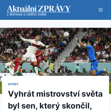
Přeskočit
na
obsah
SPORT
Vyhrát mistrovství světa
byl sen, který skončil,