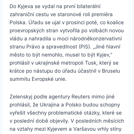
Do Kyjeva se vydal na první bilaterální
zahraniční cestu ve staronové roli premiéra
Polska. Úřadu se ujal v prosinci poté, co koalice
proevropských stran vytvořila po volbách novou
vládu a nahradila u moci národněkonzervativní
stranu Právo a spravedlnost (PiS). „Jiné hlavní
město to být nemohlo, musel to být Kyjev,“
prohlásil v ukrajinské metropoli Tusk, který se
krátce po nástupu do úřadu účastnil v Bruselu
summitu Evropské unie.
Zelenskyj podle agentury Reuters mimo jiné
prohlásil, že Ukrajina a Polsko budou schopny
vyřešit všechny problematické otázky, které se
v poslední době objevily. V posledních měsících
na vztahy mezi Kyjevem a Varšavou vrhly stíny