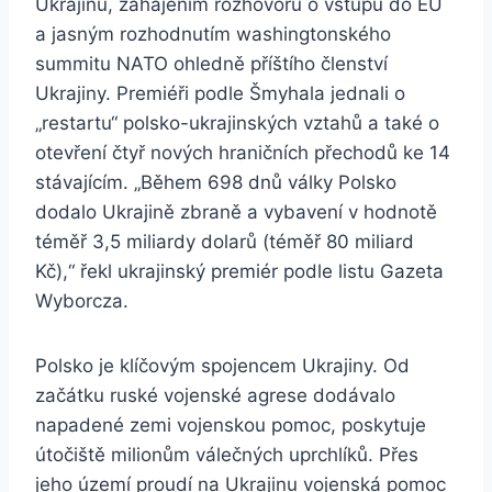
Ukrajinu, zahájením rozhovorů o vstupu do EU
a jasným rozhodnutím washingtonského
summitu NATO ohledně příštího členství
Ukrajiny. Premiéři podle Šmyhala jednali o
„restartu“ polsko-ukrajinských vztahů a také o
otevření čtyř nových hraničních přechodů ke 14
stávajícím. „Během 698 dnů války Polsko
dodalo Ukrajině zbraně a vybavení v hodnotě
téměř 3,5 miliardy dolarů (téměř 80 miliard
Kč),“ řekl ukrajinský premiér podle listu Gazeta
Wyborcza.
Polsko je klíčovým spojencem Ukrajiny. Od
začátku ruské vojenské agrese dodávalo
napadené zemi vojenskou pomoc, poskytuje
útočiště milionům válečných uprchlíků. Přes
jeho území proudí na Ukrajinu vojenská pomoc