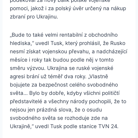
poděkoval za nový balík polské vojenské
pomoci, jakož i za polský úvěr určený na nákup
zbraní pro Ukrajinu.
„Bude to také velmi rentabilní z obchodního
hlediska,“ uvedl Tusk, který prohlásil, že Rusko
nesmí získat vojenskou převahu, a nadcházející
měsíce i roky tak budou podle něj v tomto
směru výzvou. Ukrajina se ruské vojenské
agresi brání už téměř dva roky. „Vlastně
bojujete za bezpečnost celého svobodného
světa… Bylo by dobře, kdyby všichni političtí
představitelé a všechny národy pochopili, že to
nejsou jen prázdná slova, že o osudu
svobodného světa se rozhoduje zde na
Ukrajině,“ uvedl Tusk podle stanice TVN 24.