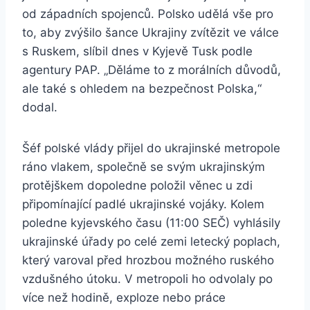
od západních spojenců. Polsko udělá vše pro
to, aby zvýšilo šance Ukrajiny zvítězit ve válce
s Ruskem, slíbil dnes v Kyjevě Tusk podle
agentury PAP. „Děláme to z morálních důvodů,
ale také s ohledem na bezpečnost Polska,“
dodal.
Šéf polské vlády přijel do ukrajinské metropole
ráno vlakem, společně se svým ukrajinským
protějškem dopoledne položil věnec u zdi
připomínající padlé ukrajinské vojáky. Kolem
poledne kyjevského času (11:00 SEČ) vyhlásily
ukrajinské úřady po celé zemi letecký poplach,
který varoval před hrozbou možného ruského
vzdušného útoku. V metropoli ho odvolaly po
více než hodině, exploze nebo práce