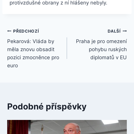
protivzdušné obrany z ní hlášeny nebyly.
Navigace
PŘEDCHOZÍ
DALŠÍ
Pekarová: Vláda by
Praha je pro omezení
pro
měla znovu obsadit
pohybu ruských
příspěvek
pozici zmocněnce pro
diplomatů v EU
euro
Podobné příspěvky