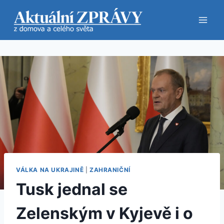
Přeskočit
na
obsah
VÁLKA NA UKRAJINĚ
|
ZAHRANIČNÍ
Tusk jednal se
Zelenským v Kyjevě i o