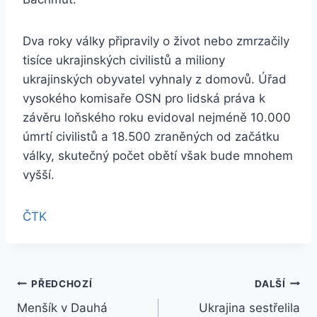
Dva roky války připravily o život nebo zmrzačily
tisíce ukrajinských civilistů a miliony
ukrajinských obyvatel vyhnaly z domovů. Úřad
vysokého komisaře OSN pro lidská práva k
závěru loňského roku evidoval nejméně 10.000
úmrtí civilistů a 18.500 zraněných od začátku
války, skutečný počet obětí však bude mnohem
vyšší.
ČTK
Navigace
PŘEDCHOZÍ
DALŠÍ
Menšík v Dauhá
Ukrajina sestřelila