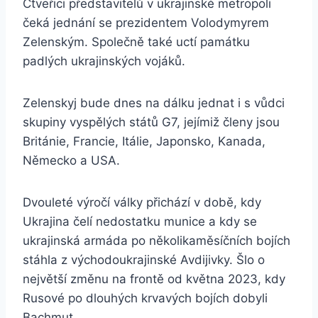
Čtveřici představitelů v ukrajinské metropoli
čeká jednání se prezidentem Volodymyrem
Zelenským. Společně také uctí památku
padlých ukrajinských vojáků.
Zelenskyj bude dnes na dálku jednat i s vůdci
skupiny vyspělých států G7, jejímiž členy jsou
Británie, Francie, Itálie, Japonsko, Kanada,
Německo a USA.
Dvouleté výročí války přichází v době, kdy
Ukrajina čelí nedostatku munice a kdy se
ukrajinská armáda po několikaměsíčních bojích
stáhla z východoukrajinské Avdijivky. Šlo o
největší změnu na frontě od května 2023, kdy
Rusové po dlouhých krvavých bojích dobyli
Bachmut.