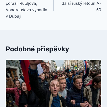
pro
porazil Rubljova,
další ruský letoun A-
příspěvek
Vondroušová vypadla
50
v Dubaji
Podobné příspěvky