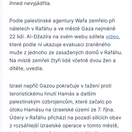
ihned nevyjádřila.
Podle palestinské agentury Wafa zemřelo při
náletech v Rafáhu a ve městě Gaza nejméně
22 lidí. Al-Džazíra na svém webu sdílela
video
,
které podle ní ukazuje evakuaci zraněného
muže z jednoho ze zasažených domů v Rafáhu.
Na místě zemřeli čtyři lidé včetně dvou žen a
dítěte, uvedla.
Izrael napříč Gazou pokračuje v tažení proti
teroristickému hnutí Hamás a dalším
palestinským ozbrojencům, které začalo po
útoku Hamásu na izraelské území ze 7. října.
Údery v Rafáhu přichází na pozadí sílících obav
z rozsáhlejší izraelské operace v tomto městě,