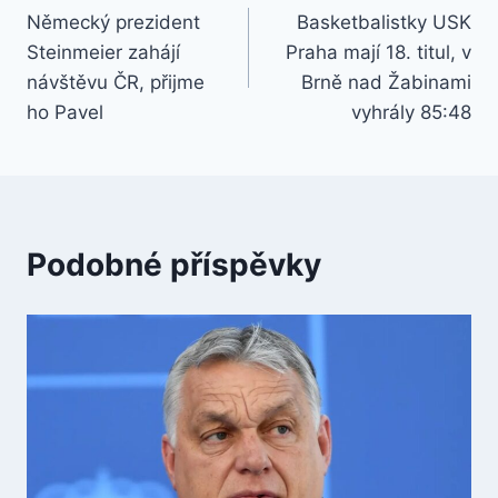
Německý prezident
Basketbalistky USK
pro
Steinmeier zahájí
Praha mají 18. titul, v
příspěvek
návštěvu ČR, přijme
Brně nad Žabinami
ho Pavel
vyhrály 85:48
Podobné příspěvky