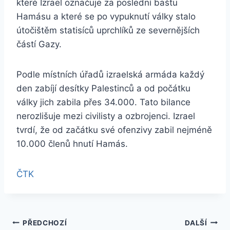
které Izrael označuje za poslední baštu
Hamásu a které se po vypuknutí války stalo
útočištěm statisíců uprchlíků ze severnějších
částí Gazy.
Podle místních úřadů izraelská armáda každý
den zabíjí desítky Palestinců a od počátku
války jich zabila přes 34.000. Tato bilance
nerozlišuje mezi civilisty a ozbrojenci. Izrael
tvrdí, že od začátku své ofenzivy zabil nejméně
10.000 členů hnutí Hamás.
ČTK
Navigace
PŘEDCHOZÍ
DALŠÍ