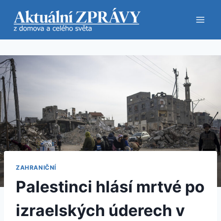
Přeskočit
na
obsah
ZAHRANIČNÍ
Palestinci hlásí mrtvé po
izraelských úderech v