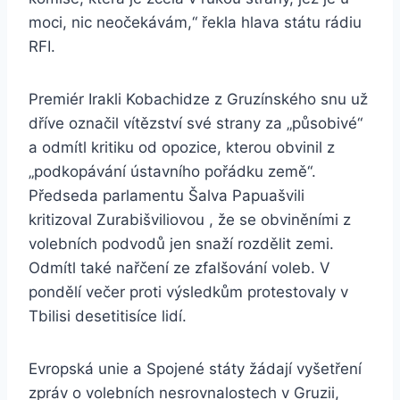
moci, nic neočekávám,“ řekla hlava státu rádiu
RFI.
Premiér Irakli Kobachidze z Gruzínského snu už
dříve označil vítězství své strany za „působivé“
a odmítl kritiku od opozice, kterou obvinil z
„podkopávání ústavního pořádku země“.
Předseda parlamentu Šalva Papuašvili
kritizoval Zurabišviliovou , že se obviněními z
volebních podvodů jen snaží rozdělit zemi.
Odmítl také nařčení ze zfalšování voleb. V
pondělí večer proti výsledkům protestovaly v
Tbilisi desetitisíce lidí.
Evropská unie a Spojené státy žádají vyšetření
zpráv o volebních nesrovnalostech v Gruzii,