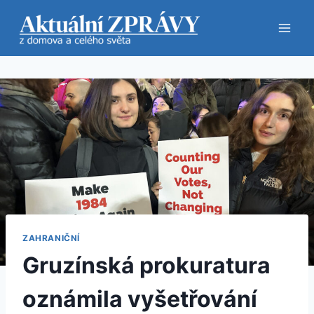
Přeskočit
na
obsah
ZAHRANIČNÍ
Gruzínská prokuratura
oznámila vyšetřování