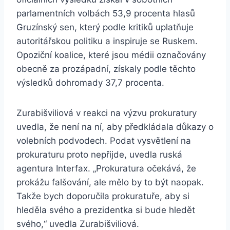
parlamentních volbách 53,9 procenta hlasů
Gruzínský sen, který podle kritiků uplatňuje
autoritářskou politiku a inspiruje se Ruskem.
Opoziční koalice, které jsou médii označovány
obecně za prozápadní, získaly podle těchto
výsledků dohromady 37,7 procenta.
Zurabišviliová v reakci na výzvu prokuratury
uvedla, že není na ní, aby předkládala důkazy o
volebních podvodech. Podat vysvětlení na
prokuraturu proto nepřijde, uvedla ruská
agentura Interfax. „Prokuratura očekává, že
prokážu falšování, ale mělo by to být naopak.
Takže bych doporučila prokuratuře, aby si
hleděla svého a prezidentka si bude hledět
svého,“ uvedla Zurabišviliová.