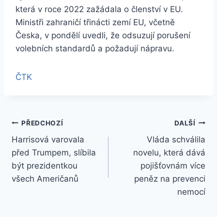
která v roce 2022 zažádala o členství v EU.
Ministři zahraničí třinácti zemí EU, včetně
Česka, v pondělí uvedli, že odsuzují porušení
volebních standardů a požadují nápravu.
ČTK
Navigace
PŘEDCHOZÍ
DALŠÍ
Harrisová varovala
Vláda schválila
pro
před Trumpem, slíbila
novelu, která dává
příspěvek
být prezidentkou
pojišťovnám více
všech Američanů
peněz na prevenci
nemocí