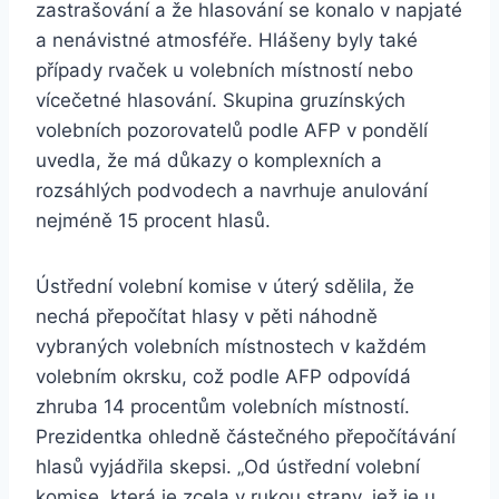
zastrašování a že hlasování se konalo v napjaté
a nenávistné atmosféře. Hlášeny byly také
případy rvaček u volebních místností nebo
vícečetné hlasování. Skupina gruzínských
volebních pozorovatelů podle AFP v pondělí
uvedla, že má důkazy o komplexních a
rozsáhlých podvodech a navrhuje anulování
nejméně 15 procent hlasů.
Ústřední volební komise v úterý sdělila, že
nechá přepočítat hlasy v pěti náhodně
vybraných volebních místnostech v každém
volebním okrsku, což podle AFP odpovídá
zhruba 14 procentům volebních místností.
Prezidentka ohledně částečného přepočítávání
hlasů vyjádřila skepsi. „Od ústřední volební
komise, která je zcela v rukou strany, jež je u