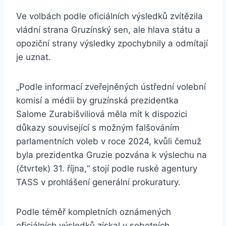
Ve volbách podle oficiálních výsledků zvítězila
vládní strana Gruzínský sen, ale hlava státu a
opoziční strany výsledky zpochybnily a odmítají
je uznat.
„Podle informací zveřejněných ústřední volební
komisí a médii by gruzínská prezidentka
Salome Zurabišviliová měla mít k dispozici
důkazy související s možným falšováním
parlamentních voleb v roce 2024, kvůli čemuž
byla prezidentka Gruzie pozvána k výslechu na
(čtvrtek) 31. října,“ stojí podle ruské agentury
TASS v prohlášení generální prokuratury.
Podle téměř kompletních oznámených
oficiálních výsledků získal v sobotních