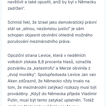
navštívit a také opustit, aniž by byl v Německu
zadržen“.
Schmid řekl, že Izrael jako demokratický právní
stát se „silnou, nezávislou justicí“ je sám
schopen objasnit obvinění ohledně možného
porušování mezinárodního práva.
Opoziční strana Levice, která v nedělních
volbách získala 8,8 procenta hlasů, označila
pozvánku za „katastrofu“ a Merze obvinila z
„dvojí morálky“. Spolupředseda Levice Jan van
Aken zdůraznil, že Německo vždy trvalo na
tom, že mezinárodní zatýkací rozkazy musí být
prováděny. „Když do Německa přijede Vladimir
Putin, musí být tento zatykač uplatněn. Totéž