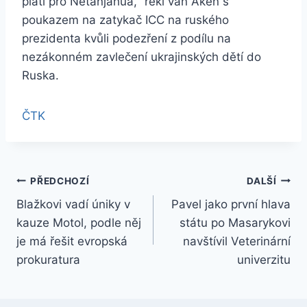
platí pro Netanjahua,“ řekl van Aken s
poukazem na zatykač ICC na ruského
prezidenta kvůli podezření z podílu na
nezákonném zavlečení ukrajinských dětí do
Ruska.
ČTK
Navigace
PŘEDCHOZÍ
DALŠÍ
Blažkovi vadí úniky v
Pavel jako první hlava
pro
kauze Motol, podle něj
státu po Masarykovi
příspěvek
je má řešit evropská
navštívil Veterinární
prokuratura
univerzitu