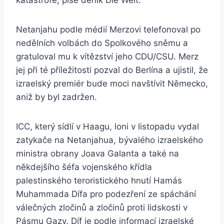
katastrofě, píše deník Die Welt.
Netanjahu podle médií Merzovi telefonoval po
nedělních volbách do Spolkového sněmu a
gratuloval mu k vítězství jeho CDU/CSU. Merz
jej při té příležitosti pozval do Berlína a ujistil, že
izraelský premiér bude moci navštívit Německo,
aniž by byl zadržen.
ICC, který sídlí v Haagu, loni v listopadu vydal
zatykače na Netanjahua, bývalého izraelského
ministra obrany Joava Galanta a také na
někdejšího šéfa vojenského křídla
palestinského teroristického hnutí Hamás
Muhammada Dífa pro podezření ze spáchání
válečných zločinů a zločinů proti lidskosti v
Pásmu Gazy. Díf je podle informací izraelské