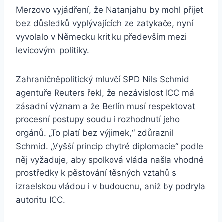
Merzovo vyjádření, že Natanjahu by mohl přijet
bez důsledků vyplývajících ze zatykače, nyní
vyvolalo v Německu kritiku především mezi
levicovými politiky.
Zahraničněpolitický mluvčí SPD Nils Schmid
agentuře Reuters řekl, že nezávislost ICC má
zásadní význam a že Berlín musí respektovat
procesní postupy soudu i rozhodnutí jeho
orgánů. „To platí bez výjimek,“ zdůraznil
Schmid. „Vyšší princip chytré diplomacie“ podle
něj vyžaduje, aby spolková vláda našla vhodné
prostředky k pěstování těsných vztahů s
izraelskou vládou i v budoucnu, aniž by podryla
autoritu ICC.