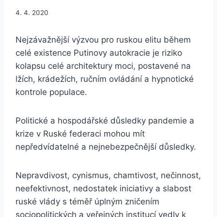
4. 4. 2020
Nejzávažnější výzvou pro ruskou elitu během
celé existence Putinovy autokracie je riziko
kolapsu celé architektury moci, postavené na
lžích, krádežích, ručním ovládání a hypnotické
kontrole populace.
Politické a hospodářské důsledky pandemie a
krize v Ruské federaci mohou mít
nepředvídatelné a nejnebezpečnější důsledky.
Nepravdivost, cynismus, chamtivost, nečinnost,
neefektivnost, nedostatek iniciativy a slabost
ruské vlády s téměř úplným zničením
sociopolitických a veřejných institucí vedly k