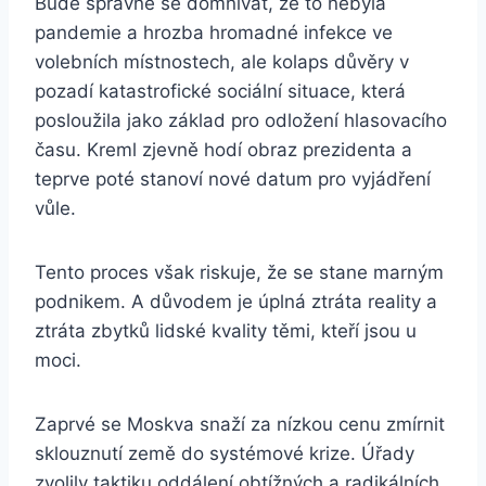
Bude správné se domnívat, že to nebyla
pandemie a hrozba hromadné infekce ve
volebních místnostech, ale kolaps důvěry v
pozadí katastrofické sociální situace, která
posloužila jako základ pro odložení hlasovacího
času. Kreml zjevně hodí obraz prezidenta a
teprve poté stanoví nové datum pro vyjádření
vůle.
Tento proces však riskuje, že se stane marným
podnikem. A důvodem je úplná ztráta reality a
ztráta zbytků lidské kvality těmi, kteří jsou u
moci.
Zaprvé se Moskva snaží za nízkou cenu zmírnit
sklouznutí země do systémové krize. Úřady
zvolily taktiku oddálení obtížných a radikálních