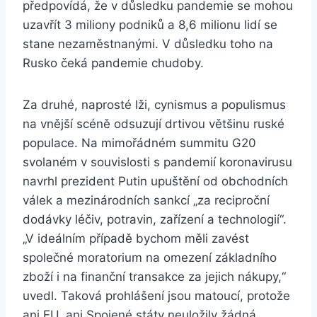
předpovídá, že v důsledku pandemie se mohou
uzavřít 3 miliony podniků a 8,6 milionu lidí se
stane nezaměstnanými. V důsledku toho na
Rusko čeká pandemie chudoby.
Za druhé, naprosté lži, cynismus a populismus
na vnější scéně odsuzují drtivou většinu ruské
populace. Na mimořádném summitu G20
svolaném v souvislosti s pandemií koronavirusu
navrhl prezident Putin upuštění od obchodních
válek a mezinárodních sankcí „za reciproční
dodávky léčiv, potravin, zařízení a technologií“.
„V ideálním případě bychom měli zavést
společné moratorium na omezení základního
zboží i na finanční transakce za jejich nákupy,“
uvedl. Taková prohlášení jsou matoucí, protože
ani EU, ani Spojené státy neuložily žádná