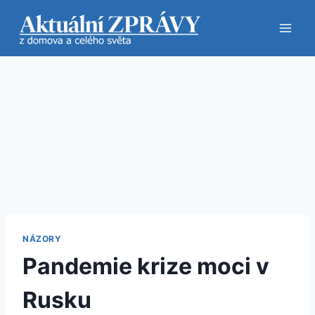
Přeskočit
na
obsah
NÁZORY
Pandemie krize moci v
Rusku