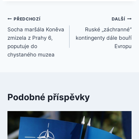
Navigace
PŘEDCHOZÍ
DALŠÍ
Socha maršála Koněva
Ruské „záchranné“
pro
zmizela z Prahy 6,
kontingenty dále bouří
příspěvek
poputuje do
Evropu
chystaného muzea
Podobné příspěvky