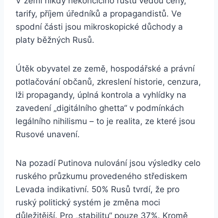
V zemi nikdy nekončícího růstu vedou ceny,
tarify, příjem úředníků a propagandistů. Ve
spodní části jsou mikroskopické důchody a
platy běžných Rusů.
Útěk obyvatel ze země, hospodářské a právní
potlačování občanů, zkreslení historie, cenzura,
lži propagandy, úplná kontrola a vyhlídky na
zavedení „digitálního ghetta“ v podmínkách
legálního nihilismu – to je realita, ze které jsou
Rusové unavení.
Na pozadí Putinova nulování jsou výsledky celo
ruského průzkumu provedeného střediskem
Levada indikativní. 50% Rusů tvrdí, že pro
ruský politický systém je změna moci
důležitější. Pro „stabilitu“ pouze 37%. Kromě