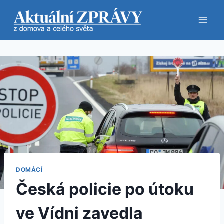
Přeskočit
na
obsah
DOMÁCÍ
Česká policie po útoku
ve Vídni zavedla