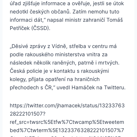
úřad zjišťuje informace a ověřuje, jestli se útok
nedotkl českých občanů. Zatím nemohu tuto
informaci dát,“ napsal ministr zahraničí Tomáš
Petříček (ČSSD).
„Děsivé zprávy z Vídně, střelba v centru má
podle rakouského ministerstva vnitra za
následek několik raněných, patrně i mrtvých.
Česká policie je v kontaktu s rakouskými
kolegy, přijata opatření na hraničních
přechodech s ČR,“ uvedl Hamáček na Twitteru.
https://twitter.com/jhamacek/status/13233763
28222101507?
ref_src=twsrc%5Etfw%7Ctwcamp%5Etweetem
bed%7Ctwterm%5E1323376328222101507%7