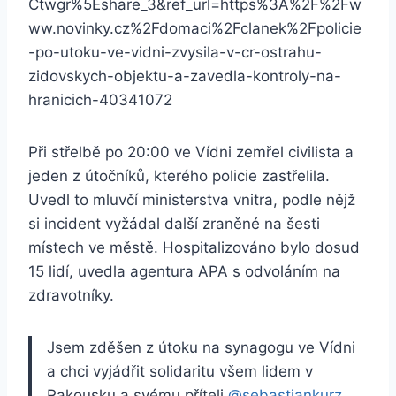
Ctwgr%5Eshare_3&ref_url=https%3A%2F%2Fw
ww.novinky.cz%2Fdomaci%2Fclanek%2Fpolicie
-po-utoku-ve-vidni-zvysila-v-cr-ostrahu-
zidovskych-objektu-a-zavedla-kontroly-na-
hranicich-40341072
Při střelbě po 20:00 ve Vídni zemřel civilista a
jeden z útočníků, kterého policie zastřelila.
Uvedl to mluvčí ministerstva vnitra, podle nějž
si incident vyžádal další zraněné na šesti
místech ve městě. Hospitalizováno bylo dosud
15 lidí, uvedla agentura APA s odvoláním na
zdravotníky.
Jsem zděšen z útoku na synagogu ve Vídni
a chci vyjádřit solidaritu všem lidem v
Rakousku a svému příteli
@sebastiankurz
.