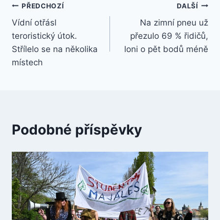
Navigace
PŘEDCHOZÍ
DALŠÍ
Vídní otřásl
Na zimní pneu už
pro
teroristický útok.
přezulo 69 % řidičů,
příspěvek
Střílelo se na několika
loni o pět bodů méně
místech
Podobné příspěvky