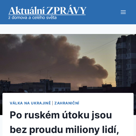
Přeskočit
na
obsah
VÁLKA NA UKRAJINĚ
|
ZAHRANIČNÍ
Po ruském útoku jsou
bez proudu miliony lidí,