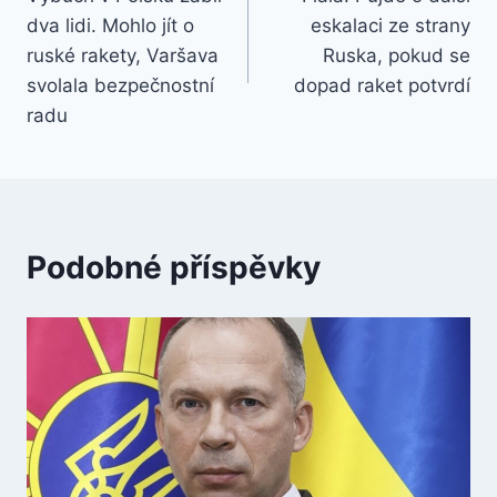
pro
dva lidi. Mohlo jít o
eskalaci ze strany
příspěvek
ruské rakety, Varšava
Ruska, pokud se
svolala bezpečnostní
dopad raket potvrdí
radu
Podobné příspěvky