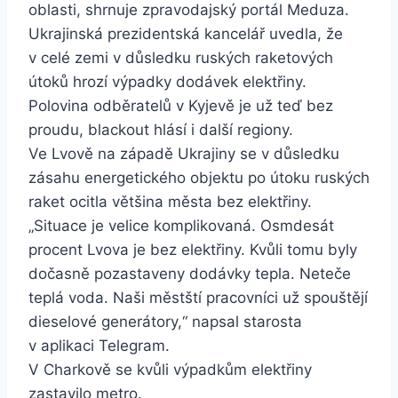
oblasti, shrnuje zpravodajský portál Meduza.
Ukrajinská prezidentská kancelář uvedla, že
v celé zemi v důsledku ruských raketových
útoků hrozí výpadky dodávek elektřiny.
Polovina odběratelů v Kyjevě je už teď bez
proudu, blackout hlásí i další regiony.
Ve Lvově na západě Ukrajiny se v důsledku
zásahu energetického objektu po útoku ruských
raket ocitla většina města bez elektřiny.
„Situace je velice komplikovaná. Osmdesát
procent Lvova je bez elektřiny. Kvůli tomu byly
dočasně pozastaveny dodávky tepla. Neteče
teplá voda. Naši městští pracovníci už spouštějí
dieselové generátory,“ napsal starosta
v aplikaci Telegram.
V Charkově se kvůli výpadkům elektřiny
zastavilo metro.