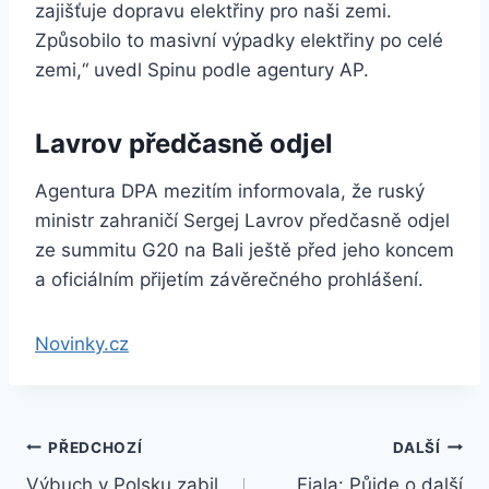
zajišťuje dopravu elektřiny pro naši zemi.
Způsobilo to masivní výpadky elektřiny po celé
zemi,“ uvedl Spinu podle agentury AP.
Lavrov předčasně odjel
Agentura DPA mezitím informovala, že ruský
ministr zahraničí Sergej Lavrov předčasně odjel
ze summitu G20 na Bali ještě před jeho koncem
a oficiálním přijetím závěrečného prohlášení.
Novinky.cz
Navigace
PŘEDCHOZÍ
DALŠÍ
Výbuch v Polsku zabil
Fiala: Půjde o další