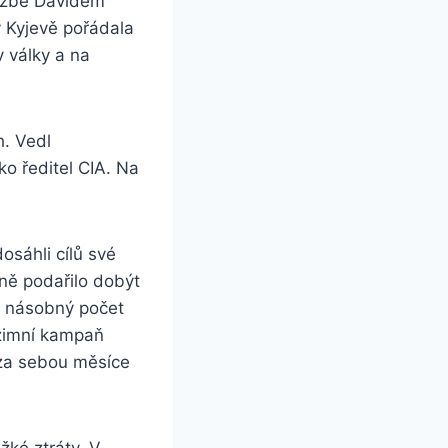
lužbě Davidem
v Kyjevě pořádala
v války a na
h. Vedl
ko ředitel CIA. Na
osáhli cílů své
ně podařilo dobýt
 a násobný počet
dzimní kampaň
í za sebou měsíce
žké ztráty. V