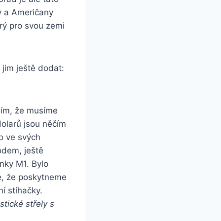
y a Američany
erý pro svou zemi
 jim ještě dodat:
slím, že musíme
dolarů jsou něčím
to ve svých
odem, ještě
nky M1. Bylo
é, že poskytneme
í stíhačky.
stické střely s