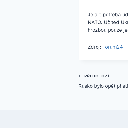
Je ale potřeba ud
NATO. Už teď Ukr
hrozbou pouze jed
Zdroj:
Forum24
Navigace
PŘEDCHOZÍ
Rusko bylo opět přist
pro
příspěvek