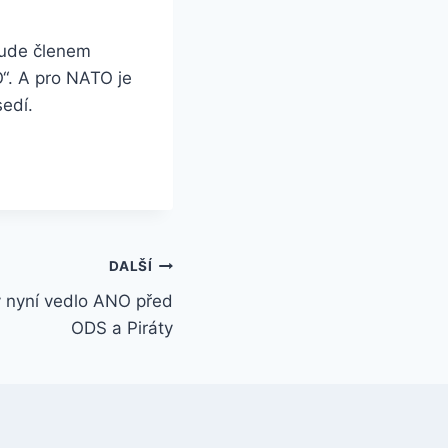
 bude členem
“. A pro NATO je
edí.
DALŠÍ
 nyní vedlo ANO před
ODS a Piráty