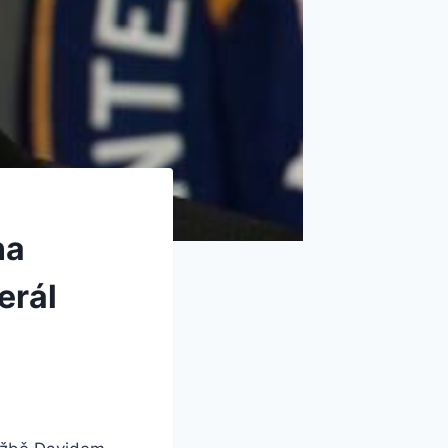
na
erál