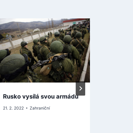
Rusko vysílá svou armádu
Ohromn
ruským
21. 2. 2022
Zahraniční
Ukrajin
tamní 