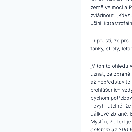
země velmocí a P
zvládnout. „Když 
učinil katastrofá
Připouští, že pro 
tanky, střely, l
„V tomto ohledu v
uznat, že zbraně,
až nepředstavitel
prohlášeních vždy
bychom potřeboval
nevyhnutelné, že
dálkové zbraně. 
Myslím, že teď j
doletem až 300 ki