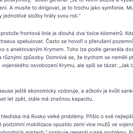
zení. A musíte to dirigovat, je to trochu jako symfonie. 
jednotlivé složky hrály svou roli.“
protože frontová linie je dlouhá dva tisíce kilometrů. Kd
traeus spekulovat. Často se hovoří o přerušení pozemn
sko s anektovaným Krymem. Toho lze podle generála do
a různými způsoby. Domnívá se, že bychom se neměli p
o vojenského osvobození Krymu, ale spíš se tázat: „Jak 
euse ještě ekonomicky vzdoruje, a ačkoliv je kvůli sank
et let zpět, stále má značnou kapacitu.
lediska má Rusko velké problémy. Přišlo o své nejlepší 
ké podzimní mobilizace opustilo zemi více mužů ve voje
a odvodních místech,“ popisuje generál ruské problémy. Po