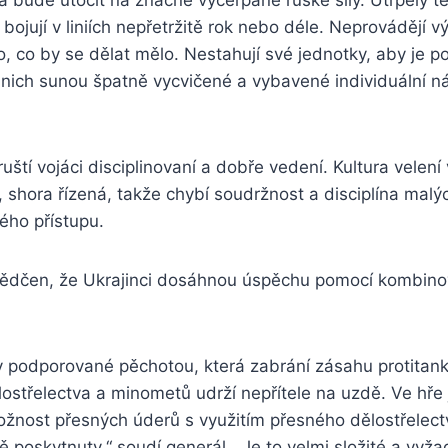
ojují v liniích nepřetržitě rok nebo déle. Neprovádějí 
to, co by se dělat mělo. Nestahují své jednotky, aby je p
o nich sunou špatně vycvičené a vybavené individuální ná
ruští vojáci disciplinovaní a dobře vedení. Kultura velen
í, shora řízená, takže chybí soudržnost a disciplína malý
ého přístupu.
vědčen, že Ukrajinci dosáhnou úspěchu pomocí kombin
y podporované pěchotou, která zabrání zásahu protitan
lostřelectva a minometů udrží nepřítele na uzdě. Ve hře 
ožnost přesných úderů s využitím přesného dělostřelectva
ě poskytnuty,“ soudí generál. „Je to velmi složité a vyža