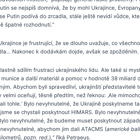
utin se nejspíš domnívá, že by mohl Ukrajince, Evropan
se Putin podívá do zrcadla, stále ještě nevidí vůdce, kt
lně špatné rozhodnutí.“
Ukrajince je frustrující, že se dlouho uvažuje, co všechno
etadla… Nakonec k dodávkám dojde, avšak se zpožděním.
lastně sdílím frustraci ukrajinského lidu. Ale také si my
 munice a další materiál a pomoc v hodnotě 38 miliard 
ným. Abychom byli spravedliví, ukrajinští představitelé 
 velmi oceňují, těsně předtím, než řeknou: ‚Ale mimoch
i tohle.‘ Bylo nevyhnutelné, že Ukrajině poskytneme ta
 jsme se chystali poskytnout HIMARS. Bylo nevyhnuteln
Bylo nevyhnutelné, že budeme muset poskytnout západn
e nevyhnutelné, abychom jim dali ATACMS (
americké bali
lometrů, pozn. red.
),“ říká Petraeus.