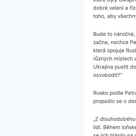
dobré velení a ří
toho, aby všechny 
Bude to náročné, 
začne, nechce Pe
která spojuje Ru
různých místech 
Ukrajina pustit d
osvobodit?“
Rusko podle Petra
propadlo se o des
„Z dlouhodobého h
lidi. Během loňs
se jich hlásilo n