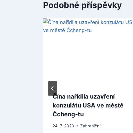
Podobné příspěvky
cone,
Čína nařídila uzavření
lmu
konzulátu USA ve městě
Čcheng-tu
24. 7. 2020
Zahraniční