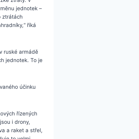
výměnu jednotek –
o ztrátách
hradníky,“ říká
í v ruské armádě
ch jednotek. To je
ovaného účinku
kových řízených
jsou i drony,
 a raket a střel,
duje to velmi