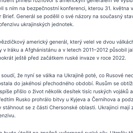
endent přinesl rozhovor s americkým generálem ve výs
l s ním na bezpečnostní konferenci, kterou 31. května 
 Brief. Generál se podělil o své názory na současný sta
ofenzivu ukrajinských jednotek.
vězdičkový americký generál, který velel ve dvou válkác
 v Iráku a Afghánistánu a v letech 2011⁠–2012 působil ja
hokrát ještě před začátkem ruské invaze v roce 2022.
soudí, že nyní se válka na Ukrajině poté, co Rusové ned
dostala do jakéhosi přechodného období. Rusům se obtíž
píše přišlo o život několik desítek tisíc ruských vojáků
Předtím Rusko prohrálo bitvy u Kyjeva a Černihova a po
ly stáhnout se z části Chersonské oblasti. Ukrajinci maj
enzivu.
va bude útočit na značně vyčerpané ruské síly. Utrpěly tě