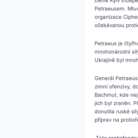
Deník Kyiv Indep
Petraeusem. Mluvi
organizace Cipher
očekávanou proti
Petraeus je čtyřh
mnohonárodní síly
Ukrajině byl mno
Generál Petraeus 
zimní ofenzivy, 
Bachmut, kde nejs
jich byl zraněn. 
donutila ruské sí
příprav na protiof
„Tato protiofenzi