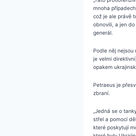
mnoha případech b
což je ale právě 
obnovili, a jen d
generál.
Podle něj nejsou 
je velmi direktivn
opakem ukrajinsk
Petraeus je přes
zbraní.
„Jedná se o tank
střel a pomocí dě
které poskytují m
které byly Ukrajin