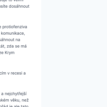
Musíte dosáhnout
e protiofenziva
í komunikace,
sáhnout na
tát, zda se má
lze Krym
cím v recesi a
a nejchytřejší
nském věku, než
řád je ale tato