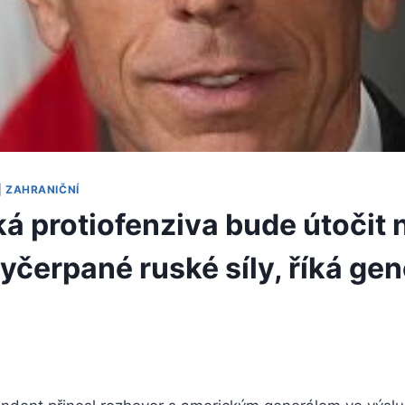
|
ZAHRANIČNÍ
ká protiofenziva bude útočit 
yčerpané ruské síly, říká gen