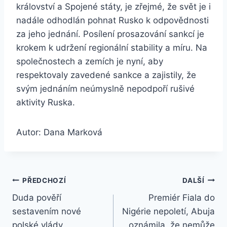
království a Spojené státy, je zřejmé, že svět je i
nadále odhodlán pohnat Rusko k odpovědnosti
za jeho jednání. Posílení prosazování sankcí je
krokem k udržení regionální stability a míru. Na
společnostech a zemích je nyní, aby
respektovaly zavedené sankce a zajistily, že
svým jednáním neúmyslně nepodpoří rušivé
aktivity Ruska.
Autor: Dana Marková
Navigace
PŘEDCHOZÍ
DALŠÍ
Duda pověří
Premiér Fiala do
pro
sestavením nové
Nigérie nepoletí, Abuja
příspěvek
polské vlády
oznámila, že nemůže