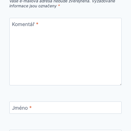
Vaše e-mailová adresa nebude zveřejněna.
Vyžadované
informace jsou označeny
*
Komentář
*
Jméno
*