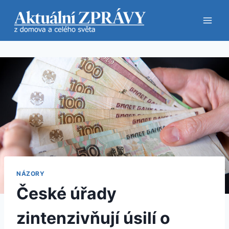
Přeskočit
na
obsah
NÁZORY
České úřady
zintenzivňují úsilí o