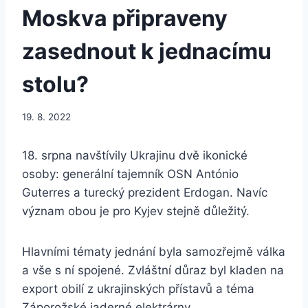
Moskva připraveny
zasednout k jednacímu
stolu?
19. 8. 2022
18. srpna navštívily Ukrajinu dvě ikonické
osoby: generální tajemník OSN António
Guterres a turecký prezident Erdogan. Navíc
význam obou je pro Kyjev stejně důležitý.
Hlavními tématy jednání byla samozřejmě válka
a vše s ní spojené. Zvláštní důraz byl kladen na
export obilí z ukrajinských přístavů a ​​téma
Záporožské jaderné elektrárny.