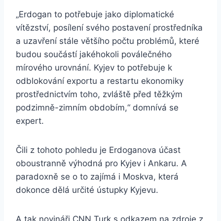
„Erdogan to potřebuje jako diplomatické
vítězství, posílení svého postavení prostředníka
a uzavření stále většího počtu problémů, které
budou součástí jakéhokoli poválečného
mírového urovnání. Kyjev to potřebuje k
odblokování exportu a restartu ekonomiky
prostřednictvím toho, zvláště před těžkým
podzimně-zimním obdobím,“ domnívá se
expert.
Čili z tohoto pohledu je Erdoganova účast
oboustranně výhodná pro Kyjev i Ankaru. A
paradoxně se o to zajímá i Moskva, která
dokonce dělá určité ústupky Kyjevu.
A tak novináři CNN Turk s odkazem na zdroje z