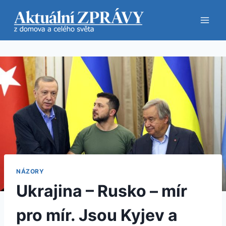
Přeskočit
na
obsah
NÁZORY
Ukrajina – Rusko – mír
pro mír. Jsou Kyjev a