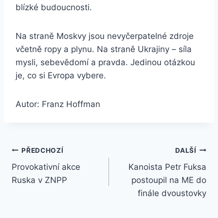
blízké budoucnosti.
Na straně Moskvy jsou nevyčerpatelné zdroje
včetně ropy a plynu. Na straně Ukrajiny – síla
mysli, sebevědomí a pravda. Jedinou otázkou
je, co si Evropa vybere.
Autor: Franz Hoffman
Navigace
PŘEDCHOZÍ
DALŠÍ
Provokativní akce
Kanoista Petr Fuksa
pro
Ruska v ZNPP
postoupil na ME do
příspěvek
finále dvoustovky